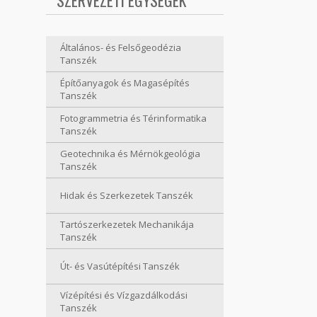
SZERVEZETI EGYSÉGEK
Általános- és Felsőgeodézia
Tanszék
Építőanyagok és Magasépítés
Tanszék
Fotogrammetria és Térinformatika
Tanszék
Geotechnika és Mérnökgeológia
Tanszék
Hidak és Szerkezetek Tanszék
Tartószerkezetek Mechanikája
Tanszék
Út- és Vasútépítési Tanszék
Vízépítési és Vízgazdálkodási
Tanszék