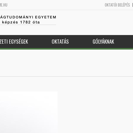
ME.HU
OKTATÓI BELÉPÉS
SÁGTUDOMÁNYI EGYETEM
k képzés 1782 óta
ZETI EGYSÉGEK
OKTATÁS
GÓLYÁKNAK