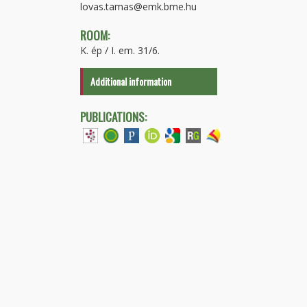
lovas.tamas@emk.bme.hu
ROOM:
K. ép / I. em. 31/6.
Additional information
PUBLICATIONS: