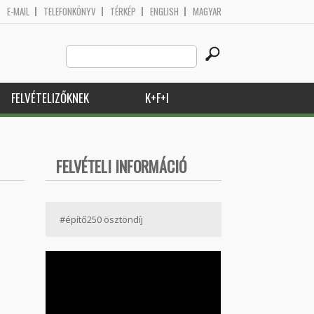
E-MAIL
TELEFONKÖNYV
TÉRKÉP
ENGLISH
MAGYAR
Search
Keresés űrlap
this
site
FELVÉTELIZŐKNEK
K+F+I
FELVÉTELI INFORMÁCIÓ
#építő250 ösztöndíj