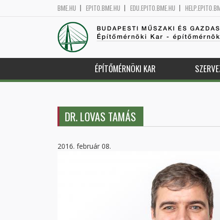
BME.HU
EPITO.BME.HU
EDU.EPITO.BME.HU
HELP.EPITO.B
BUDAPESTI MŰSZAKI ÉS GAZDA
Építőmérnöki Kar - építőmérnö
ÉPÍTŐMÉRNÖKI KAR
SZERVE
DR. LOVAS TAMÁS
2016. február 08.