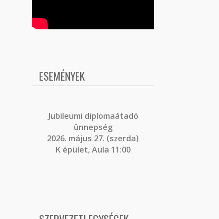
ESEMÉNYEK
J
ubileumi diplomaátadó
ünnepség
2026. május 27. (szerda)
K épület, Aula 11:00