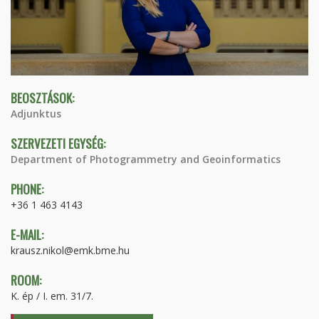
BEOSZTÁSOK:
Adjunktus
SZERVEZETI EGYSÉG:
Department of Photogrammetry and Geoinformatics
PHONE:
+36 1 463 4143
E-MAIL:
krausz.nikol@emk.bme.hu
ROOM:
K. ép / I. em. 31/7.