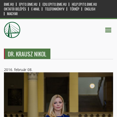
BME.HU
EPITO.BME.HU
EDU.EPITO.BME.HU
HELP.EPITO.BME.HU
OKTATÓI BELÉPÉS
E-MAIL
TELEFONKÖNYV
TÉRKÉP
ENGLISH
MAGYAR
DR. KRAUSZ NIKOL
2016. február 08.