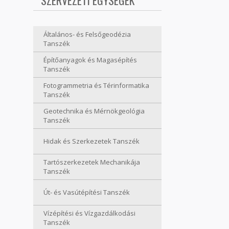
SZERVEZETI EGYSÉGEK
Általános- és Felsőgeodézia
Tanszék
Építőanyagok és Magasépítés
Tanszék
Fotogrammetria és Térinformatika
Tanszék
Geotechnika és Mérnökgeológia
Tanszék
Hidak és Szerkezetek Tanszék
Tartószerkezetek Mechanikája
Tanszék
Út- és Vasútépítési Tanszék
Vízépítési és Vízgazdálkodási
Tanszék