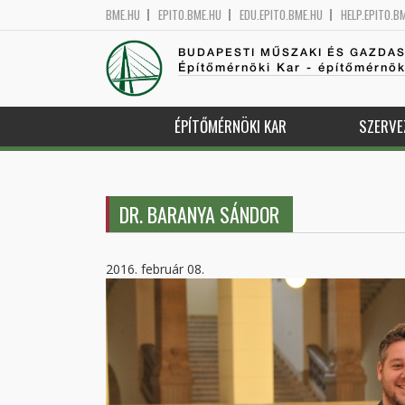
BME.HU
EPITO.BME.HU
EDU.EPITO.BME.HU
HELP.EPITO.B
BUDAPESTI MŰSZAKI ÉS GAZDA
Építőmérnöki Kar - építőmérnö
ÉPÍTŐMÉRNÖKI KAR
SZERVE
DR. BARANYA SÁNDOR
2016. február 08.