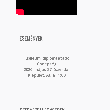
ESEMÉNYEK
J
ubileumi diplomaátadó
ünnepség
2026. május 27. (szerda)
K épület, Aula 11:00