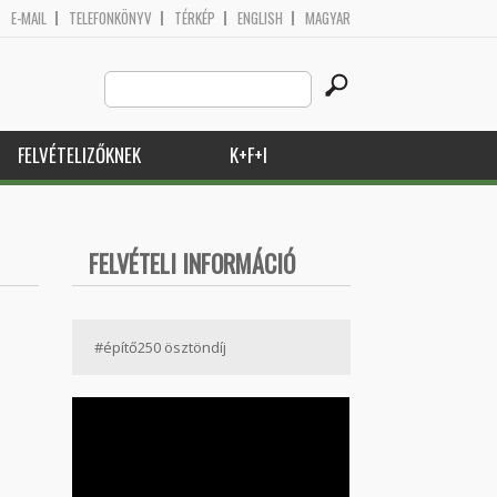
E-MAIL
TELEFONKÖNYV
TÉRKÉP
ENGLISH
MAGYAR
Search
Keresés űrlap
this
site
FELVÉTELIZŐKNEK
K+F+I
FELVÉTELI INFORMÁCIÓ
#építő250 ösztöndíj