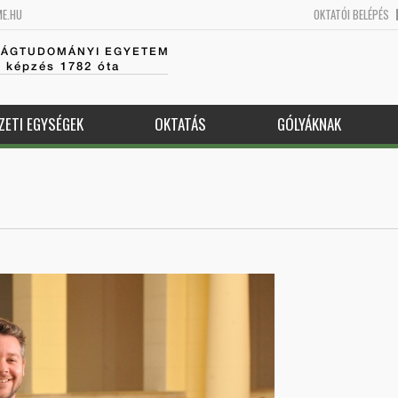
ME.HU
OKTATÓI BELÉPÉS
SÁGTUDOMÁNYI EGYETEM
k képzés 1782 óta
ZETI EGYSÉGEK
OKTATÁS
GÓLYÁKNAK