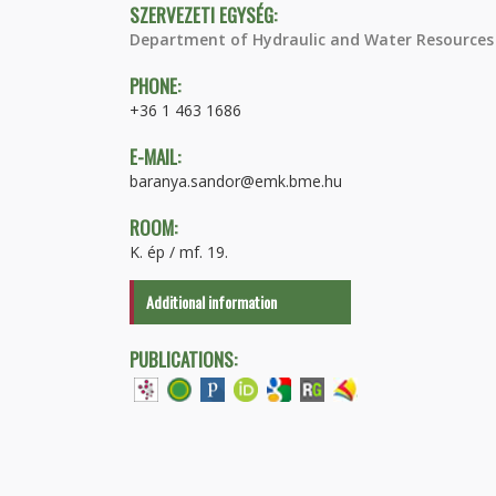
SZERVEZETI EGYSÉG:
Department of Hydraulic and Water Resources
PHONE:
+36 1 463 1686
E-MAIL:
baranya.sandor@emk.bme.hu
ROOM:
K. ép / mf. 19.
Additional information
PUBLICATIONS: