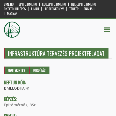
BME.HU
EPITO.BME.HU
EDU.EPITO.BME.HU
HELP.EPITO.BME.HU
OKTATÓI BELÉPÉS
E-MAIL
TELEFONKÖNYV
TÉRKÉP
ENGLISH
MAGYAR
INFRASTRUKTÚRA TERVEZÉS PROJEKTFELADAT
Elsődleges fülek
MEGTEKINTÉS
(AKTÍV
FORDÍTÁS
FÜL)
NEPTUN KÓD:
BMEEODHAI41
KÉPZÉS:
Építőmérnök, BSc
KREDIT: