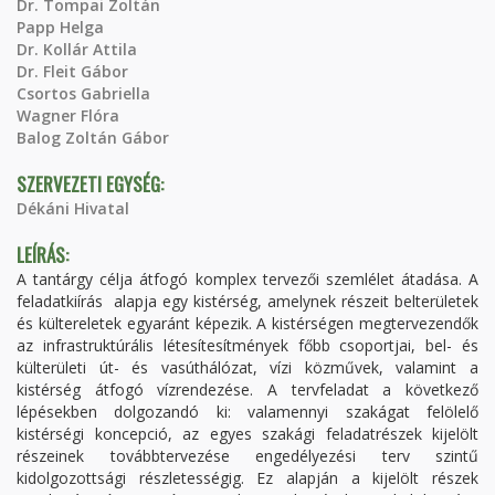
Dr. Tompai Zoltán
Papp Helga
Dr. Kollár Attila
Dr. Fleit Gábor
Csortos Gabriella
Wagner Flóra
Balog Zoltán Gábor
SZERVEZETI EGYSÉG:
Dékáni Hivatal
LEÍRÁS:
A tantárgy célja átfogó komplex tervezői szemlélet átadása. A
feladatkiírás alapja egy kistérség, amelynek részeit belterületek
és kültereletek egyaránt képezik. A kistérségen megtervezendők
az infrastruktúrális létesítesítmények főbb csoportjai, bel- és
külterületi út- és vasúthálózat, vízi közművek, valamint a
kistérség átfogó vízrendezése. A tervfeladat a következő
lépésekben dolgozandó ki: valamennyi szakágat felölelő
kistérségi koncepció, az egyes szakági feladatrészek kijelölt
részeinek továbbtervezése engedélyezési terv szintű
kidolgozottsági részletességig. Ez alapján a kijelölt részek