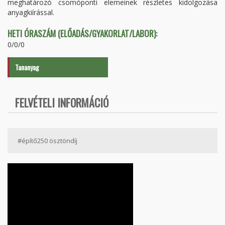
meghatározó csomóponti elemeinek részletes kidolgozása
anyagkiírással.
HETI ÓRASZÁM (ELŐADÁS/GYAKORLAT/LABOR):
0/0/0
Tananyag
FELVÉTELI INFORMÁCIÓ
#építő250 ösztöndíj