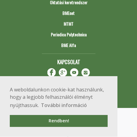
Oktatási keretrendszer
BMEnet
MTMT
Periodica Polytechnica
BME Alfa
KAPCSOLAT
A weboldalunkon cookie-kat használunk,
hogy a legjobb felhasználói élményt
nyújthassuk.
További információ
Impresszum
Copyright © 2020 BME Építőmérnöki Kar
Rendben!
1111 Budapest, Műegyetem rkp. 3.
+36 1 463 3531
webmester@emk.bme.hu