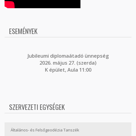
ESEMÉNYEK
J
ubileumi diplomaátadó ünnepség
2026. május 27. (szerda)
K épület, Aula 11:00
SZERVEZETI EGYSÉGEK
Általános- és Felsőgeodézia Tanszék