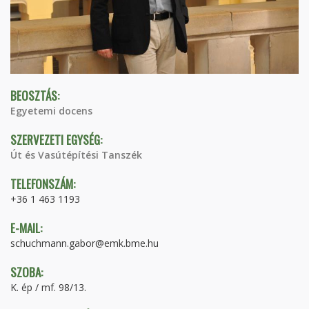
BEOSZTÁS:
Egyetemi docens
SZERVEZETI EGYSÉG:
Út és Vasútépítési Tanszék
TELEFONSZÁM:
+36 1 463 1193
E-MAIL:
schuchmann.gabor@emk.bme.hu
SZOBA:
K. ép / mf. 98/13.