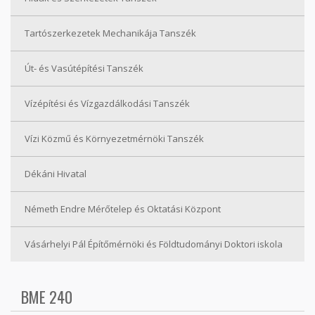
Tartószerkezetek Mechanikája Tanszék
Út- és Vasútépítési Tanszék
Vízépítési és Vízgazdálkodási Tanszék
Vízi Közmű és Környezetmérnöki Tanszék
Dékáni Hivatal
Németh Endre Mérőtelep és Oktatási Központ
Vásárhelyi Pál Építőmérnöki és Földtudományi Doktori iskola
BME 240