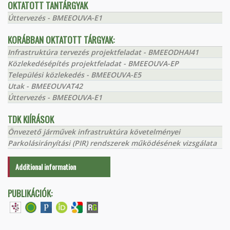
OKTATOTT TANTÁRGYAK
Úttervezés - BMEEOUVA-E1
KORÁBBAN OKTATOTT TÁRGYAK:
Infrastruktúra tervezés projektfeladat - BMEEODHAI41
Közlekedésépítés projektfeladat - BMEEOUVA-EP
Települési közlekedés - BMEEOUVA-E5
Utak - BMEEOUVAT42
Úttervezés - BMEEOUVA-E1
TDK KIÍRÁSOK
Önvezető járművek infrastruktúra követelményei
Parkolásirányítási (PIR) rendszerek működésének vizsgálata
Additional information
PUBLIKÁCIÓK: