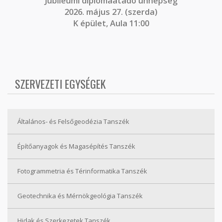
J
ubileumi diplomaátadó ünnepség
2026. május 27. (szerda)
K épület, Aula 11:00
SZERVEZETI EGYSÉGEK
Általános- és Felsőgeodézia Tanszék
Építőanyagok és Magasépítés Tanszék
Fotogrammetria és Térinformatika Tanszék
Geotechnika és Mérnökgeológia Tanszék
Hidak és Szerkezetek Tanszék