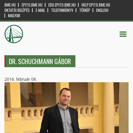
BME.HU
EPITO.BME.HU
EDU.EPITO.BME.HU
HELP.EPITO.BME.HU
OKTATÓI BELÉPÉS
E-MAIL
TELEFONKÖNYV
TÉRKÉP
ENGLISH
MAGYAR
DR. SCHUCHMANN GÁBOR
2016. február 08.