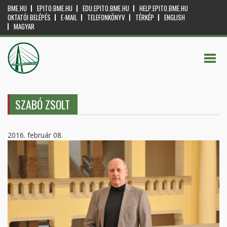
BME.HU
EPITO.BME.HU
EDU.EPITO.BME.HU
HELP.EPITO.BME.HU
OKTATÓI BELÉPÉS
E-MAIL
TELEFONKÖNYV
TÉRKÉP
ENGLISH
MAGYAR
SZABÓ ZSOLT
2016. február 08.