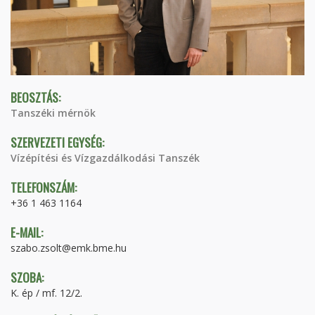
BEOSZTÁS:
Tanszéki mérnök
SZERVEZETI EGYSÉG:
Vízépítési és Vízgazdálkodási Tanszék
TELEFONSZÁM:
+36 1 463 1164
E-MAIL:
szabo.zsolt@emk.bme.hu
SZOBA:
K. ép / mf. 12/2.