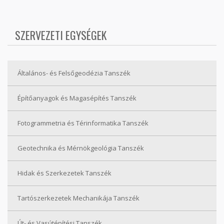
SZERVEZETI EGYSÉGEK
Általános- és Felsőgeodézia Tanszék
Építőanyagok és Magasépítés Tanszék
Fotogrammetria és Térinformatika Tanszék
Geotechnika és Mérnökgeológia Tanszék
Hidak és Szerkezetek Tanszék
Tartószerkezetek Mechanikája Tanszék
Út- és Vasútépítési Tanszék