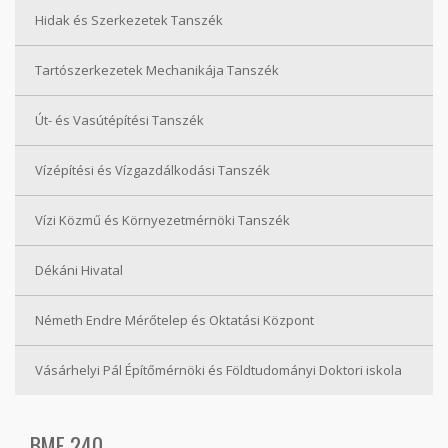
Hidak és Szerkezetek Tanszék
Tartószerkezetek Mechanikája Tanszék
Út- és Vasútépítési Tanszék
Vízépítési és Vízgazdálkodási Tanszék
Vízi Közmű és Környezetmérnöki Tanszék
Dékáni Hivatal
Németh Endre Mérőtelep és Oktatási Központ
Vásárhelyi Pál Építőmérnöki és Földtudományi Doktori iskola
BME 240