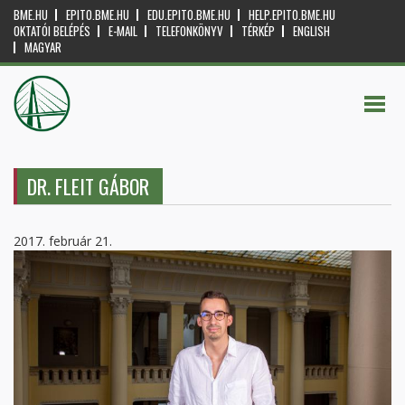
BME.HU
EPITO.BME.HU
EDU.EPITO.BME.HU
HELP.EPITO.BME.HU
OKTATÓI BELÉPÉS
E-MAIL
TELEFONKÖNYV
TÉRKÉP
ENGLISH
MAGYAR
DR. FLEIT GÁBOR
2017. február 21.