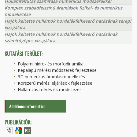
Hullámfelfutás számítása numerikus módszerekkel
Komplex szabadfelszínű áramlások fizikai- és numerikus
modellezése
Hajók keltette hullámok hordalékfelkeverő hatásának terepi
vizsgálata
Hajók keltette hullámok hordalékfelkeverő hatásának
számítógépes vizsgálata
KUTATÁSI TERÜLET:
Folyami hidro- és morfodinamika
Képalapú mérési módszerek fejlesztése
3D numerikus áramlásmodellezés
Korszerű mérési eljárások fejlesztése
Hullámzás mérés és modellezés
Additional information
PUBLIKÁCIÓK: