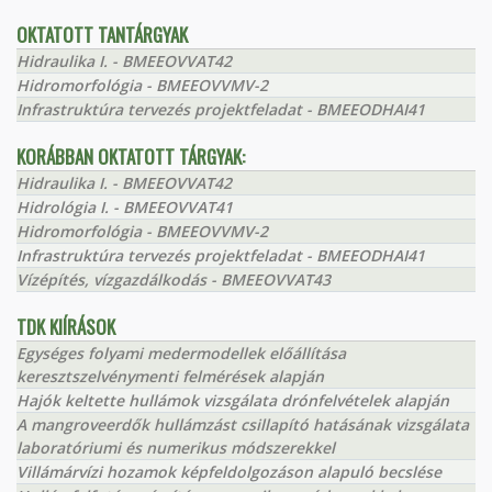
OKTATOTT TANTÁRGYAK
Hidraulika I. - BMEEOVVAT42
Hidromorfológia - BMEEOVVMV-2
Infrastruktúra tervezés projektfeladat - BMEEODHAI41
KORÁBBAN OKTATOTT TÁRGYAK:
Hidraulika I. - BMEEOVVAT42
Hidrológia I. - BMEEOVVAT41
Hidromorfológia - BMEEOVVMV-2
Infrastruktúra tervezés projektfeladat - BMEEODHAI41
Vízépítés, vízgazdálkodás - BMEEOVVAT43
TDK KIÍRÁSOK
Egységes folyami medermodellek előállítása
keresztszelvénymenti felmérések alapján
Hajók keltette hullámok vizsgálata drónfelvételek alapján
A mangroveerdők hullámzást csillapító hatásának vizsgálata
laboratóriumi és numerikus módszerekkel
Villámárvízi hozamok képfeldolgozáson alapuló becslése