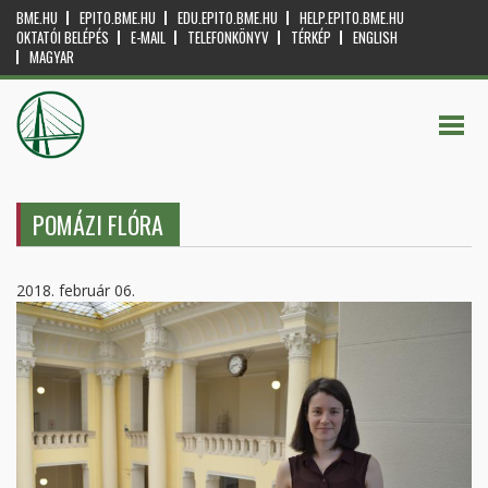
BME.HU
EPITO.BME.HU
EDU.EPITO.BME.HU
HELP.EPITO.BME.HU
OKTATÓI BELÉPÉS
E-MAIL
TELEFONKÖNYV
TÉRKÉP
ENGLISH
MAGYAR
POMÁZI FLÓRA
2018. február 06.