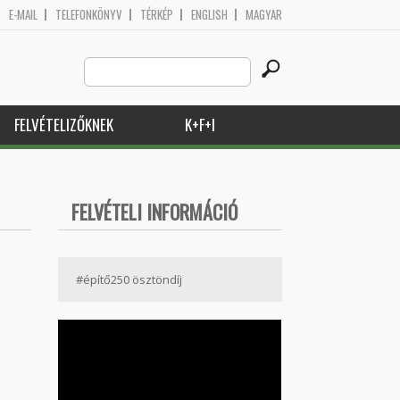
E-MAIL
TELEFONKÖNYV
TÉRKÉP
ENGLISH
MAGYAR
Search
Keresés űrlap
this
site
FELVÉTELIZŐKNEK
K+F+I
FELVÉTELI INFORMÁCIÓ
#építő250 ösztöndíj