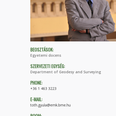
BEOSZTÁSOK:
Egyetemi docens
SZERVEZETI EGYSÉG:
Department of Geodesy and Surveying
PHONE:
+36 1 463 3223
E-MAIL:
toth.gyula@emk.bme.hu
ROOM: