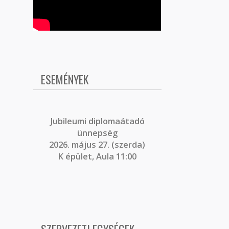
ESEMÉNYEK
J
ubileumi diplomaátadó
ünnepség
2026. május 27. (szerda)
K épület, Aula 11:00