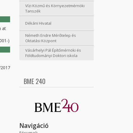
Vízi Közmű és Környezetmérnöki
Tanszék
Dékáni Hivatal
 at
Németh Endre Mérőtelep és
001-)
Oktatási Központ
Vásárhelyi Pál Építőmérnöki és
Földtudományi Doktori iskola
3/2017
BME 240
Navigáció
Fórumok