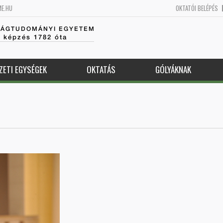
ME.HU
OKTATÓI BELÉPÉS
SÁGTUDOMÁNYI EGYETEM
k képzés 1782 óta
ZETI EGYSÉGEK
OKTATÁS
GÓLYÁKNAK