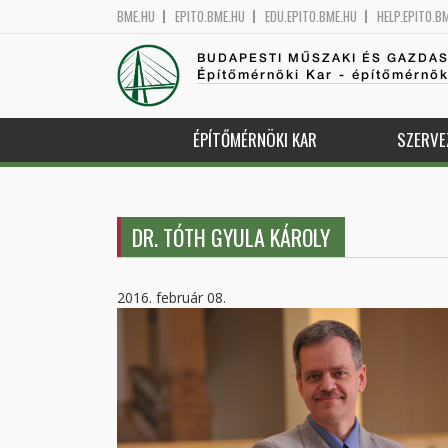
BME.HU
EPITO.BME.HU
EDU.EPITO.BME.HU
HELP.EPITO.B
BUDAPESTI MŰSZAKI ÉS GAZDA
Építőmérnöki Kar - építőmérnö
ÉPÍTŐMÉRNÖKI KAR
SZERVE
DR. TÓTH GYULA KÁROLY
2016. február 08.