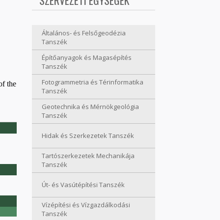
SZERVEZETI EGYSÉGEK
Általános- és Felsőgeodézia
Tanszék
Építőanyagok és Magasépítés
Tanszék
Fotogrammetria és Térinformatika
of the
Tanszék
Geotechnika és Mérnökgeológia
Tanszék
Hidak és Szerkezetek Tanszék
Tartószerkezetek Mechanikája
Tanszék
Út- és Vasútépítési Tanszék
Vízépítési és Vízgazdálkodási
Tanszék