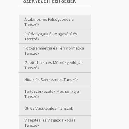
SZERVEZETI EGYSÉGEK
Általános- és Felsőgeodézia
Tanszék
Építőanyagok és Magasépítés
Tanszék
Fotogrammetria és Térinformatika
Tanszék
Geotechnika és Mérnökgeológia
Tanszék
Hidak és Szerkezetek Tanszék
Tartószerkezetek Mechanikája
Tanszék
Út- és Vasútépítési Tanszék
Vízépítési és Vízgazdálkodási
Tanszék