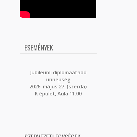
ESEMÉNYEK
J
ubileumi diplomaátadó
ünnepség
2026. május 27. (szerda)
K épület, Aula 11:00