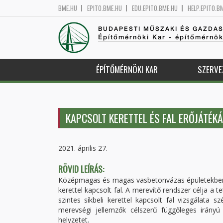
BME.HU
EPITO.BME.HU
EDU.EPITO.BME.HU
HELP.EPITO.B
BUDAPESTI MŰSZAKI ÉS GAZDA
Építőmérnöki Kar - építőmérnö
ÉPÍTŐMÉRNÖKI KAR
SZERVE
KAPCSOLT KERETTEL ÉS FAL ERŐJÁTÉK
2021. április 27.
RÖVID LEÍRÁS:
Középmagas és magas vasbetonvázas épületekben a
kerettel kapcsolt fal. A merevítő rendszer célja a
szintes síkbeli kerettel kapcsolt fal vizsgálata
merevségi jellemzők célszerű függőleges irányú
helyzetet.