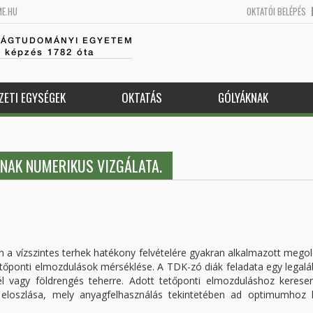
ME.HU
OKTATÓI BELÉPÉS
SÁGTUDOMÁNYI EGYETEM
k képzés 1782 óta
ZETI EGYSÉGEK
OKTATÁS
GÓLYÁKNAK
ÁNAK NUMERIKUS VIZGÁLATA.
 vízszintes terhek hatékony felvételére gyakran alkalmazott megol
 tetőponti elmozdulások mérséklése. A TDK-zó diák feladata egy legal
 szél vagy földrengés teherre. Adott tetőponti elmozduláshoz keres
 eloszlása, mely anyagfelhasználás tekintetében ad optimumhoz k