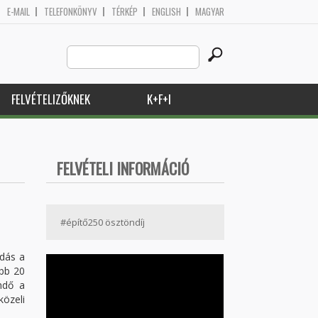
E-MAIL
TELEFONKÖNYV
TÉRKÉP
ENGLISH
MAGYAR
Search
Keresés űrlap
this
site
FELVÉTELIZŐKNEK
K+F+I
FELVÉTELI INFORMÁCIÓ
#építő250 ösztöndíj
dás a
ább 20
endő a
özeli