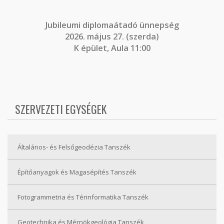
J
ubileumi diplomaátadó ünnepség
2026. május 27. (szerda)
K épület, Aula 11:00
SZERVEZETI EGYSÉGEK
Általános- és Felsőgeodézia Tanszék
Építőanyagok és Magasépítés Tanszék
Fotogrammetria és Térinformatika Tanszék
Geotechnika és Mérnökgeológia Tanszék