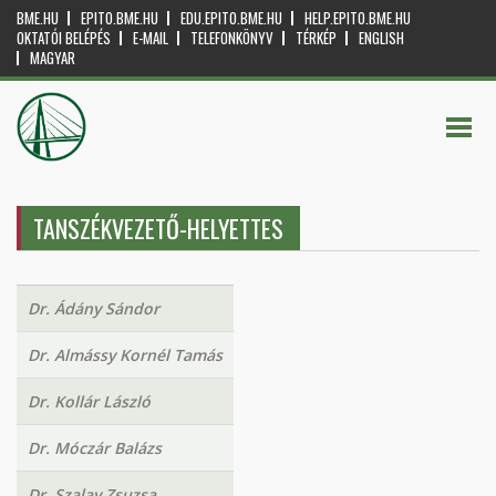
BME.HU
EPITO.BME.HU
EDU.EPITO.BME.HU
HELP.EPITO.BME.HU
OKTATÓI BELÉPÉS
E-MAIL
TELEFONKÖNYV
TÉRKÉP
ENGLISH
MAGYAR
TANSZÉKVEZETŐ-HELYETTES
Dr. Ádány Sándor
Dr. Almássy Kornél Tamás
Dr. Kollár László
Dr. Móczár Balázs
Dr. Szalay Zsuzsa