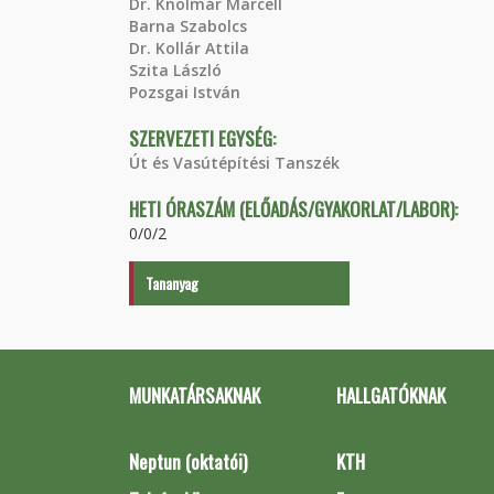
Dr. Knolmár Marcell
Barna Szabolcs
Dr. Kollár Attila
Szita László
Pozsgai István
SZERVEZETI EGYSÉG:
Út és Vasútépítési Tanszék
HETI ÓRASZÁM (ELŐADÁS/GYAKORLAT/LABOR):
0/0/2
Tananyag
MUNKATÁRSAKNAK
HALLGATÓKNAK
Neptun (oktatói)
KTH