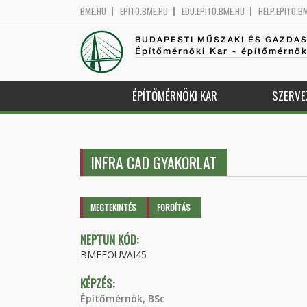
BME.HU
EPITO.BME.HU
EDU.EPITO.BME.HU
HELP.EPITO.B
BUDAPESTI MŰSZAKI ÉS GAZDA
Építőmérnöki Kar - építőmérnö
ÉPÍTŐMÉRNÖKI KAR
SZERVE
INFRA CAD GYAKORLAT
Elsődleges fülek
MEGTEKINTÉS
(AKTÍV
FORDÍTÁS
FÜL)
NEPTUN KÓD:
BMEEOUVAI45
KÉPZÉS:
Építőmérnök, BSc