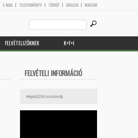
E-MAIL
TELEFONKÖNYV
TÉRKÉP
ENGLISH
MAGYAR
Search
Keresés űrlap
this
site
FELVÉTELIZŐKNEK
K+F+I
FELVÉTELI INFORMÁCIÓ
#építő250 ösztöndíj