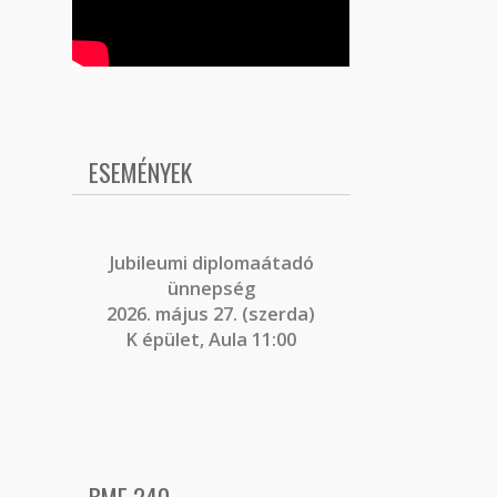
ESEMÉNYEK
J
ubileumi diplomaátadó
ünnepség
2026. május 27. (szerda)
K épület, Aula 11:00