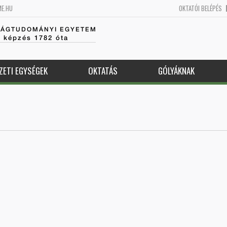
ME.HU
OKTATÓI BELÉPÉS
SÁGTUDOMÁNYI EGYETEM
k képzés 1782 óta
ZETI EGYSÉGEK
OKTATÁS
GÓLYÁKNAK