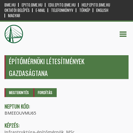
BME.HU
EPITO.BME.HU
EDU.EPITO.BME.HU
HELP.EPITO.BME.HU
OKTATÓI BELÉPÉS
E-MAIL
TELEFONKÖNYV
TÉRKÉP
ENGLISH
MAGYAR
ÉPÍTŐMÉRNÖKI LÉTESÍTMÉNYEK
GAZDASÁGTANA
Elsődleges fülek
MEGTEKINTÉS
(AKTÍV
FORDÍTÁS
FÜL)
NEPTUN KÓD:
BMEEOUVMU65
KÉPZÉS:
Infrastruktúra-építőmérnök, MSc