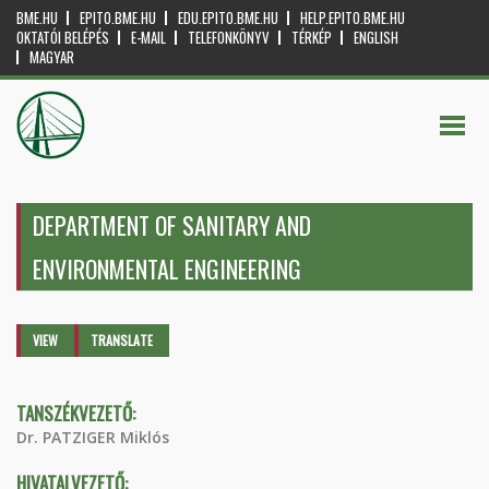
BME.HU
EPITO.BME.HU
EDU.EPITO.BME.HU
HELP.EPITO.BME.HU
OKTATÓI BELÉPÉS
E-MAIL
TELEFONKÖNYV
TÉRKÉP
ENGLISH
MAGYAR
DEPARTMENT OF SANITARY AND
ENVIRONMENTAL ENGINEERING
Primary tabs
VIEW
(ACTIVE
TRANSLATE
TAB)
TANSZÉKVEZETŐ:
Dr. PATZIGER Miklós
HIVATALVEZETŐ: