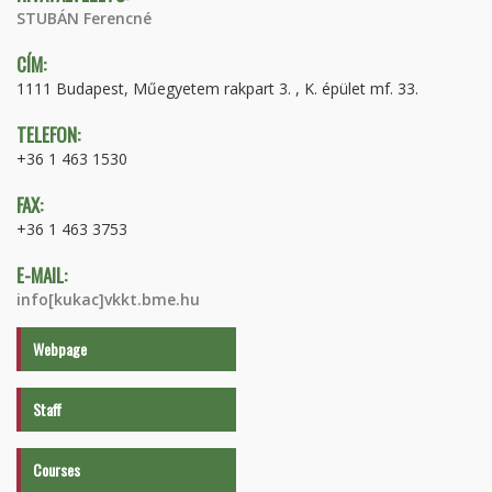
STUBÁN Ferencné
CÍM:
1111 Budapest, Műegyetem rakpart 3. , K. épület mf. 33.
TELEFON:
+36 1 463 1530
FAX:
+36 1 463 3753
E-MAIL:
info[kukac]vkkt.bme.hu
Webpage
Staff
Courses