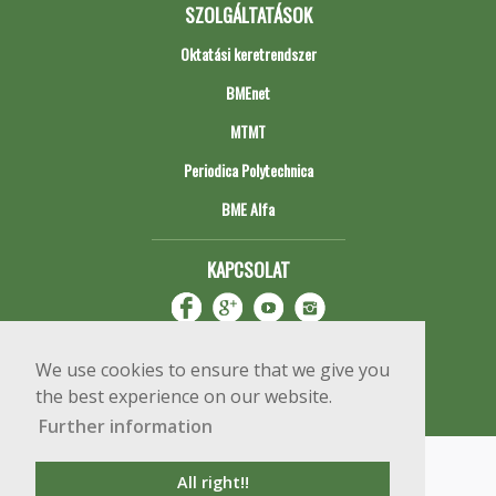
SZOLGÁLTATÁSOK
Oktatási keretrendszer
BMEnet
MTMT
Periodica Polytechnica
BME Alfa
KAPCSOLAT
We use cookies to ensure that we give you
the best experience on our website.
Further information
Impresszum
Copyright © 2020 BME Építőmérnöki Kar
All right!!
1111 Budapest, Műegyetem rkp. 3.