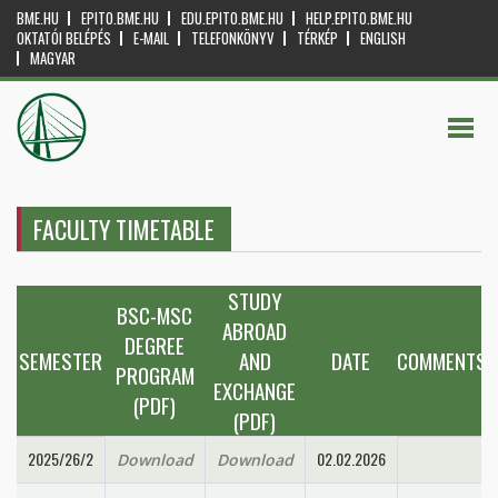
BME.HU
EPITO.BME.HU
EDU.EPITO.BME.HU
HELP.EPITO.BME.HU
OKTATÓI BELÉPÉS
E-MAIL
TELEFONKÖNYV
TÉRKÉP
ENGLISH
MAGYAR
FACULTY TIMETABLE
STUDY
BSC-MSC
ABROAD
DEGREE
SEMESTER
AND
DATE
COMMENTS
PROGRAM
EXCHANGE
(PDF)
(PDF)
2025/26/2
02.02.2026
Download
Download