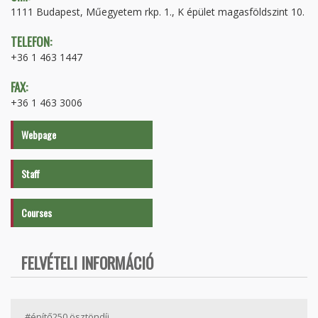
1111 Budapest, Műegyetem rkp. 1., K épület magasföldszint 10.
TELEFON:
+36 1 463 1447
FAX:
+36 1 463 3006
Webpage
Staff
Courses
FELVÉTELI INFORMÁCIÓ
#építő250 ösztöndíj