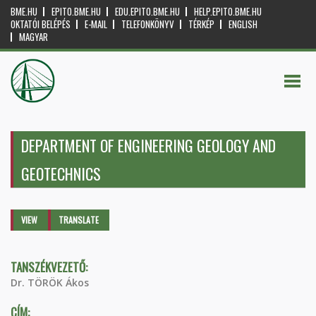
BME.HU
EPITO.BME.HU
EDU.EPITO.BME.HU
HELP.EPITO.BME.HU
OKTATÓI BELÉPÉS
E-MAIL
TELEFONKÖNYV
TÉRKÉP
ENGLISH
MAGYAR
DEPARTMENT OF ENGINEERING GEOLOGY AND
GEOTECHNICS
Primary tabs
VIEW
(ACTIVE
TRANSLATE
TAB)
TANSZÉKVEZETŐ:
Dr. TÖRÖK Ákos
CÍM: