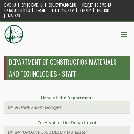
BME.HU
EPITO.BME.HU
EDU.EPITO.BME.HU
HELP.EPITO.BME.HU
OKTATÓI BELÉPÉS
E-MAIL
TELEFONKÖNYV
TÉRKÉP
ENGLISH
MAGYAR
DEPARTMENT OF CONSTRUCTION MATERIALS
AND TECHNOLOGIES - STAFF
Head of the Department
Dr. NEHME Salem Georges
Co-Head of the Department
Dr. MAJOROSNÉ DR. LUBLÓY Éva Eszter