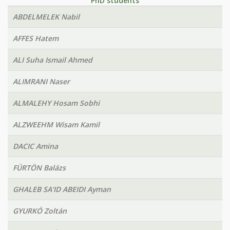
PhD students
ABDELMELEK Nabil
AFFES Hatem
ALI Suha Ismail Ahmed
ALIMRANI Naser
ALMALEHY Hosam Sobhi
ALZWEEHM Wisam Kamil
DACIC Amina
FÜRTÖN Balázs
GHALEB SA'ID ABEIDI Ayman
GYURKÓ Zoltán