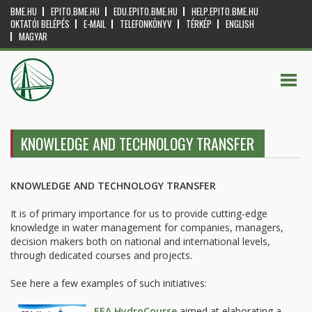
BME.HU
EPITO.BME.HU
EDU.EPITO.BME.HU
HELP.EPITO.BME.HU
OKTATÓI BELÉPÉS
E-MAIL
TELEFONKÖNYV
TÉRKÉP
ENGLISH
MAGYAR
KNOWLEDGE AND TECHNOLOGY TRANSFER
KNOWLEDGE AND TECHNOLOGY TRANSFER
It is of primary importance for us to provide cutting-edge
knowledge in water management for companies, managers,
decision makers both on national and international levels,
through dedicated courses and projects.
See here a few examples of such initiatives:
EEA
HydroCourse
aimed at elaborating a