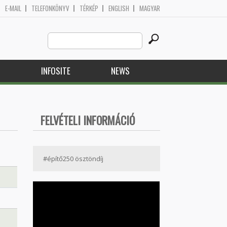
E-MAIL
TELEFONKÖNYV
TÉRKÉP
ENGLISH
MAGYAR
Search
Search form
this
site
H
INFOSITE
NEWS
FELVÉTELI INFORMÁCIÓ
#építő250 ösztöndíj