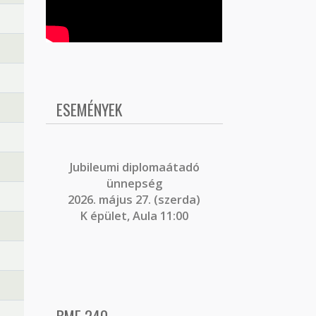
ESEMÉNYEK
J
ubileumi diplomaátadó
ünnepség
2026. május 27. (szerda)
K épület, Aula 11:00