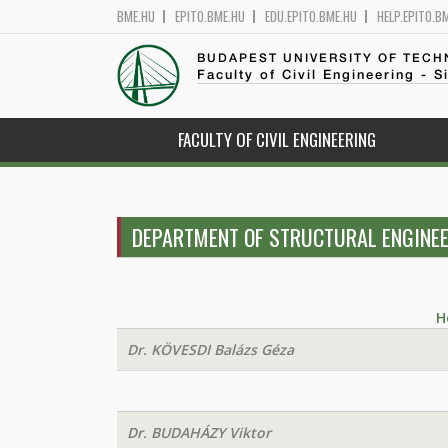
BME.HU
EPITO.BME.HU
EDU.EPITO.BME.HU
HELP.EPITO.B
BUDAPEST UNIVERSITY OF TEC
Faculty of Civil Engineering - S
FACULTY OF CIVIL ENGINEERING
DEPARTMENT OF STRUCTURAL ENGINEE
H
Dr. KÖVESDI Balázs Géza
Dr. BUDAHÁZY Viktor