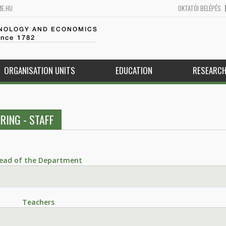
ME.HU
OKTATÓI BELÉPÉS
HNOLOGY AND ECONOMICS
ince 1782
ORGANISATION UNITS
EDUCATION
RESEARC
RING - STAFF
ead of the Department
Teachers