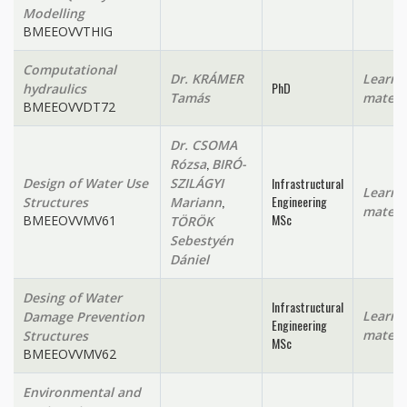
Modelling
BMEEOVVTHIG
Computational
Dr. KRÁMER
Learni
PhD
hydraulics
Tamás
materi
BMEEOVVDT72
Dr. CSOMA
,
Rózsa
BIRÓ-
Infrastructural
Design of Water Use
SZILÁGYI
Learni
,
Engineering
Structures
Mariann
materi
MSc
BMEEOVVMV61
TÖRÖK
Sebestyén
Dániel
Desing of Water
Infrastructural
Learni
Damage Prevention
Engineering
materi
Structures
MSc
BMEEOVVMV62
Environmental and