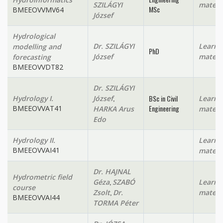
SZILÁGYI
materi
MSc
BMEEOVVMV64
József
Hydrological
Dr. SZILÁGYI
Learni
modelling and
PhD
József
materi
forecasting
BMEEOVVDT82
Dr. SZILÁGYI
,
BSc in Civil
Hydrology I.
József
Learni
Engineering
BMEEOVVAT41
HARKA Arus
materi
Edo
Hydrology II.
Learni
BMEEOVVAI41
materi
Dr. HAJNAL
Hydrometric field
,
Géza
SZABÓ
Learni
course
,
Zsolt
Dr.
materi
BMEEOVVAI44
TORMA Péter