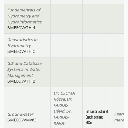
Fundamentals of
Hydrometry and
Hydroinformatics
BMEEOVVTHI4
Geostatistics in
Hydrometry
BMEEOVVTHIC
GIS and Database
Systems in Water
Management
BMEEOVVTHIB
Dr. CSOMA
,
Rózsa
Dr.
FARKAS
,
Infrastructural
Dávid
Dr.
Learni
Groundwater
Engineering
FARKAS-
BMEEOVVMV63
materi
MSc
KARAY