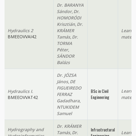
Dr. BARANYA
,
Sándor
Dr.
HOMORÓDI
,
Krisztián
Dr.
Hydraulics 2
KRÁMER
Learni
,
BMEEOVVAI42
Tamás
Dr.
materi
TORMA
,
Péter
SÁNDOR
Balázs
Dr. JÓZSA
,
János
DE
FIGUEIREDO
BSc in Civil
Learni
Hydraulics I.
FERRAZ
Engineering
BMEEOVVAT42
materi
,
Gadadhara
NTUKIDEM
Samuel
Dr. KRÁMER
Infrastructural
Hydrography and
,
Tamás
Dr.
Learni
Engineering
Hydroinformatics