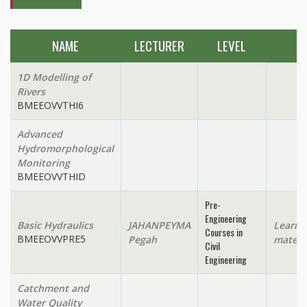
NAME
LECTURER
LEVEL
1D Modelling of
Rivers
BMEEOVVTHI6
Advanced
Hydromorphological
Monitoring
BMEEOVVTHID
Pre-
Engineering
Basic Hydraulics
JAHANPEYMA
Learni
Courses in
BMEEOVVPRE5
Pegah
materi
Civil
Engineering
Catchment and
Water Quality