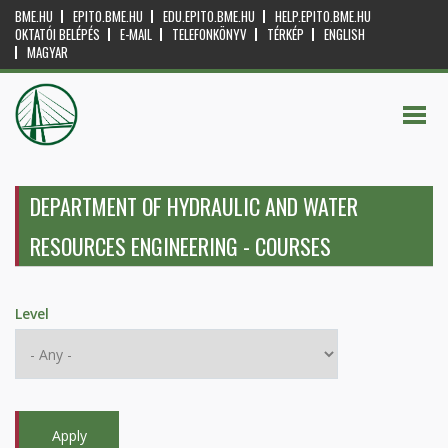
BME.HU
EPITO.BME.HU
EDU.EPITO.BME.HU
HELP.EPITO.BME.HU
OKTATÓI BELÉPÉS
E-MAIL
TELEFONKÖNYV
TÉRKÉP
ENGLISH
MAGYAR
DEPARTMENT OF HYDRAULIC AND WATER
RESOURCES ENGINEERING - COURSES
Level