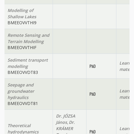
Modelling of
Shallow Lakes
BMEEOVVTHI9
Remote Sensing and
Terrain Modelling
BMEEOVVTHIF
Sediment transport
Learni
PhD
modelling
materi
BMEEOVVDT83
Seepage and
Learni
groundwater
PhD
materi
hydraulics
BMEEOVVDT81
Dr. JÓZSA
,
János
Dr.
Theoretical
KRÁMER
Learni
PhD
hydrodynamics