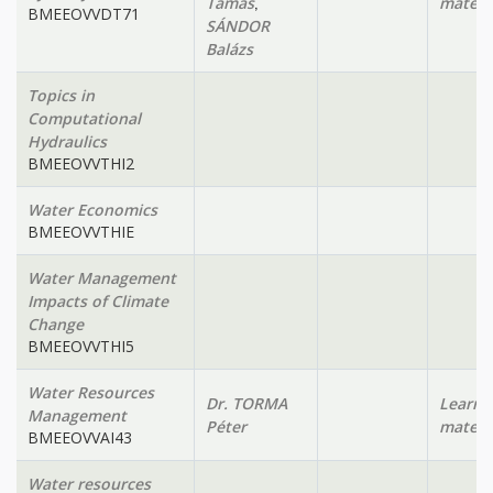
,
Tamás
materi
BMEEOVVDT71
SÁNDOR
Balázs
Topics in
Computational
Hydraulics
BMEEOVVTHI2
Water Economics
BMEEOVVTHIE
Water Management
Impacts of Climate
Change
BMEEOVVTHI5
Water Resources
Dr. TORMA
Learni
Management
Péter
materi
BMEEOVVAI43
Water resources