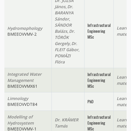
Dr. JÓZSA
,
János
Dr.
BARANYA
,
Sándor
Infrastructural
SÁNDOR
Learni
Hydromophology
,
Engineering
Balázs
Dr.
BMEEOVVMV-2
materi
MSc
TÖRÖK
,
Gergely
Dr.
,
FLEIT Gábor
POMÁZI
Flóra
Infrastructural
Integrated Water
Learni
Engineering
Management
materi
MSc
BMEEOVVMX61
Limnology
Learni
PhD
BMEEOVVDT84
materi
Infrastructural
Modelling of
Dr. KRÁMER
Learni
Engineering
Hydrosystem
Tamás
materi
MSc
BMEEOVVMV-1