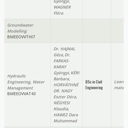
,
Gyöngyi
WAGNER
Flóra
Groundwater
Modelling
BMEEOVVTHI7
Dr. HAJNAL
,
Géza
Dr.
FARKAS-
KARAY
,
Gyöngyi
KÉRI
Hydraulic
,
Barbara
BSc in Civil
Learni
Engineering, Water
HORVÁTHNÉ
Engineering
materi
Management
DR. NAGY
BMEEOVVAT43
,
Eszter Dóra
NÉGYESI
,
Klaudia
HAWEZ Dara
Muhammad