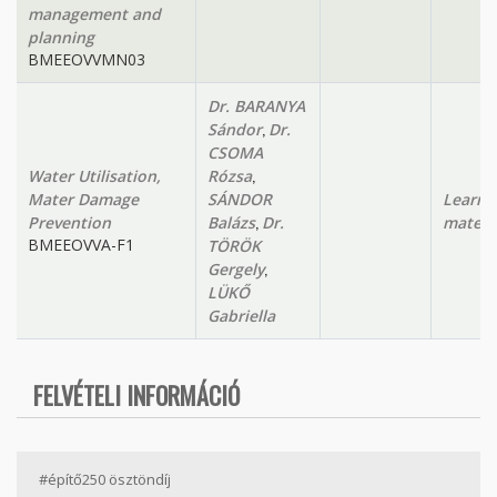
management and
planning
BMEEOVVMN03
Dr. BARANYA
,
Sándor
Dr.
CSOMA
,
Water Utilisation,
Rózsa
Mater Damage
SÁNDOR
Learni
,
Prevention
Balázs
Dr.
materi
BMEEOVVA-F1
TÖRÖK
,
Gergely
LÜKŐ
Gabriella
FELVÉTELI INFORMÁCIÓ
#építő250 ösztöndíj