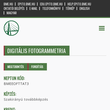
BME.HU
EPITO.BME.HU
EDU.EPITO.BME.HU
HELP.EPITO.BME.HU
OKTATÓI BELÉPÉS
E-MAIL
TELEFONKÖNYV
TÉRKÉP
ENGLISH
MAGYAR
DIGITÁLIS FOTOGRAMMETRIA
Elsődleges fülek
MEGTEKINTÉS
(AKTÍV
FORDÍTÁS
FÜL)
NEPTUN KÓD:
BMEEOFTTAT3
KÉPZÉS:
Szakirányú továbbképzés
KREDIT: