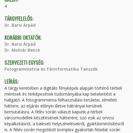
4
TÁRGYFELELŐS:
Dr. Barsi Árpád
KORÁBBI OKTATÓK:
Dr. Barsi Árpád
Dr. Molnár Bence
SZERVEZETI EGYSÉG:
Fotogrammetria és Térinformatika Tanszék
LEÍRÁS:
A tárgy keretében a digitális fényképek alapján történő térbeli
mérések és térképezések tudományába kap betekintést a
hallgató. A fotogrammetria felhasználási területei, elméleti
háttere, az eljárás előnyei illetve hátrányai kerülnek
bemutatásra. A félév során választ kapunk a térbeli
városmodellek készítésének hátterére, szó esik az orvosi
képalkotásról, a baleseti helyszínelésekről, gyártásminősítésről
is. A félév során megoldott komplex gyakorlati feladat során