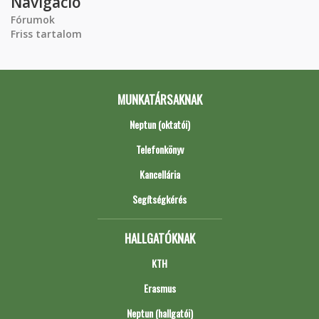
Navigáció
Fórumok
Friss tartalom
MUNKATÁRSAKNAK
Neptun (oktatói)
Telefonkönyv
Kancellária
Segítségkérés
HALLGATÓKNAK
KTH
Erasmus
Neptun (hallgatói)