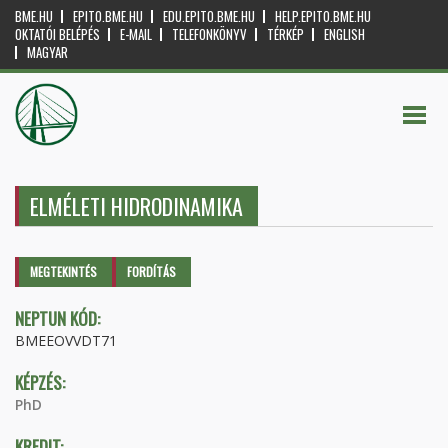
BME.HU
EPITO.BME.HU
EDU.EPITO.BME.HU
HELP.EPITO.BME.HU
OKTATÓI BELÉPÉS
E-MAIL
TELEFONKÖNYV
TÉRKÉP
ENGLISH
MAGYAR
ELMÉLETI HIDRODINAMIKA
Elsődleges fülek
MEGTEKINTÉS
(AKTÍV
FORDÍTÁS
FÜL)
NEPTUN KÓD:
BMEEOVVDT71
KÉPZÉS:
PhD
KREDIT: