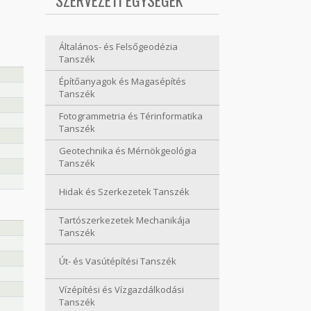
SZERVEZETI EGYSÉGEK
Általános- és Felsőgeodézia
Tanszék
Építőanyagok és Magasépítés
Tanszék
Fotogrammetria és Térinformatika
Tanszék
Geotechnika és Mérnökgeológia
Tanszék
Hidak és Szerkezetek Tanszék
Tartószerkezetek Mechanikája
Tanszék
Út- és Vasútépítési Tanszék
Vízépítési és Vízgazdálkodási
Tanszék