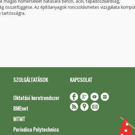
se magas hőmérséklet hatására beton, acél, tapadószilárdság,
ág összefüggése. Az építőanyagok roncsolásmetes vizsgálata kompu
 tartósságra.
SZOLGÁLTATÁSOK
KAPCSOLAT
Oktatási keretrendszer
BMEnet
MTMT
Periodica Polytechnica