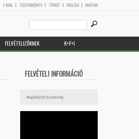
E-MAIL
TELEFONKÖNYV
TÉRKÉP
ENGLISH
MAGYAR
Search
Keresés űrlap
this
site
FELVÉTELIZŐKNEK
K+F+I
FELVÉTELI INFORMÁCIÓ
#építő250 ösztöndíj