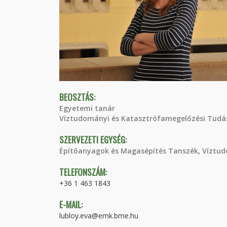
BEOSZTÁS:
Egyetemi tanár
Víztudományi és Katasztrófamegelőzési Tudá
SZERVEZETI EGYSÉG:
Építőanyagok és Magasépítés Tanszék
,
Víztud
TELEFONSZÁM:
+36 1 463 1843
E-MAIL:
lubloy.eva@emk.bme.hu