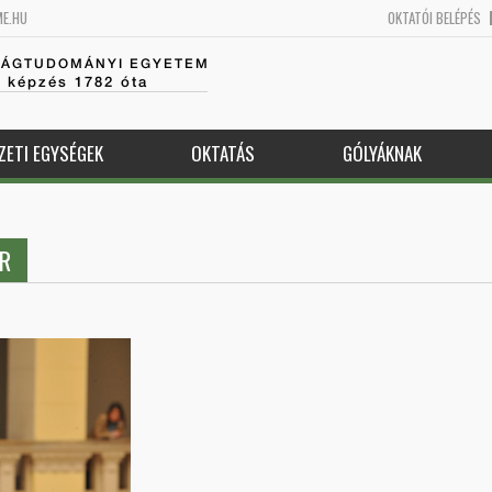
ME.HU
OKTATÓI BELÉPÉS
SÁGTUDOMÁNYI EGYETEM
k képzés 1782 óta
ZETI EGYSÉGEK
OKTATÁS
GÓLYÁKNAK
ER