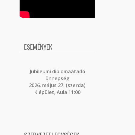
ESEMÉNYEK
J
ubileumi diplomaátadó
ünnepség
2026. május 27. (szerda)
K épület, Aula 11:00