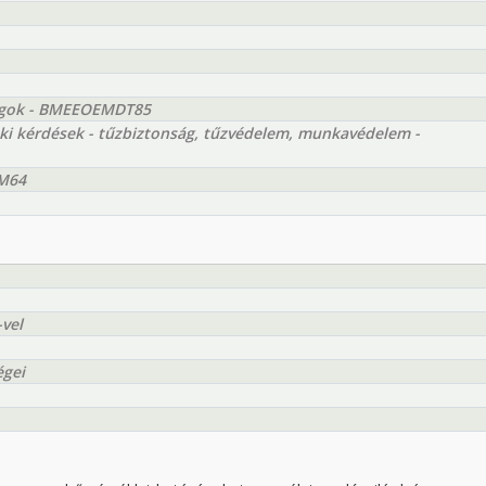
ságok - BMEEOEMDT85
ki kérdések - tűzbiztonság, tűzvédelem, munkavédelem -
MM64
vel
égei