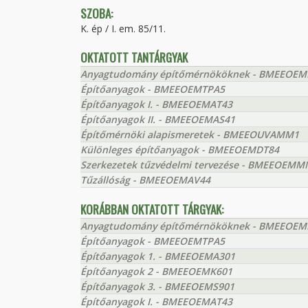
SZOBA:
K. ép / I. em. 85/11.
OKTATOTT TANTÁRGYAK
Anyagtudomány építőmérnököknek - BMEEOE
Építőanyagok - BMEEOEMTPA5
Építőanyagok I. - BMEEOEMAT43
Építőanyagok II. - BMEEOEMAS41
Építőmérnöki alapismeretek - BMEEOUVAMM1
Különleges építőanyagok - BMEEOEMDT84
Szerkezetek tűzvédelmi tervezése - BMEEOEM
Tűzállóság - BMEEOEMAV44
KORÁBBAN OKTATOTT TÁRGYAK:
Anyagtudomány építőmérnököknek - BMEEOE
Építőanyagok - BMEEOEMTPA5
Építőanyagok 1. - BMEEOEMA301
Építőanyagok 2 - BMEEOEMK601
Építőanyagok 3. - BMEEOEMS901
Építőanyagok I. - BMEEOEMAT43