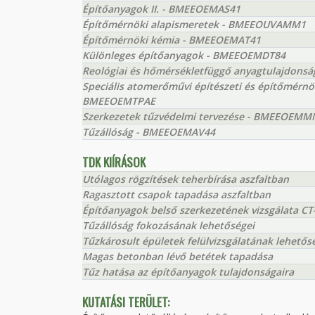
Építőanyagok II. - BMEEOEMAS41
Építőmérnöki alapismeretek - BMEEOUVAMM1
Építőmérnöki kémia - BMEEOEMAT41
Különleges építőanyagok - BMEEOEMDT84
Reológiai és hőmérsékletfüggő anyagtulajdon
Speciális atomerőművi építészeti és építőmérnö
BMEEOEMTPAE
Szerkezetek tűzvédelmi tervezése - BMEEOEM
Tűzállóság - BMEEOEMAV44
TDK KIÍRÁSOK
Utólagos rögzítések teherbírása aszfaltban
Ragasztott csapok tapadása aszfaltban
Építőanyagok belső szerkezetének vizsgálata CT-
Tűzállóság fokozásának lehetőségei
Tűzkárosult épületek felülvizsgálatának lehetős
Magas betonban lévő betétek tapadása
Tűz hatása az építőanyagok tulajdonságaira
KUTATÁSI TERÜLET: