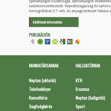
Építőanyagok tűzállósága, építőanyagok viselkedé
vasbetonszerkezetek. Repedéstágasság és tartóss
tomográfiával (CT-vel). Az anyagszerkezet hatása a
Additional information
PUBLIKÁCIÓK:
MUNKATÁRSAKNAK
HALLGATÓKNAK
Neptun (oktatói)
KTH
Telefonkönyv
Erasmus
Kancellária
Neptun (hallgatói)
Segítségkérés
Sport