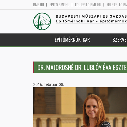
BME.HU
EPITO.BME.HU
EDU.EPITO.BME.HU
HELP.EPITO.B
BUDAPESTI MŰSZAKI ÉS GAZDA
Építőmérnöki Kar - építőmérnö
ÉPÍTŐMÉRNÖKI KAR
SZERVE
DR. MAJOROSNÉ DR. LUBLÓY ÉVA ESZT
2016. február 08.