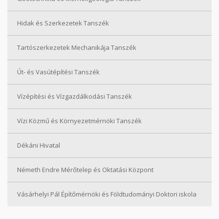
Hidak és Szerkezetek Tanszék
Tartószerkezetek Mechanikája Tanszék
Út- és Vasútépítési Tanszék
Vízépítési és Vízgazdálkodási Tanszék
Vízi Közmű és Környezetmérnöki Tanszék
Dékáni Hivatal
Németh Endre Mérőtelep és Oktatási Központ
Vásárhelyi Pál Építőmérnöki és Földtudományi Doktori iskola