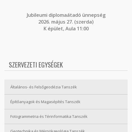
J
ubileumi diplomaátadó ünnepség
2026. május 27. (szerda)
K épület, Aula 11:00
SZERVEZETI EGYSÉGEK
Általános- és Felsőgeodézia Tanszék
Építőanyagok és Magasépítés Tanszék
Fotogrammetria és Térinformatika Tanszék
Geotechnika és Mérnökgeológia Tanszék