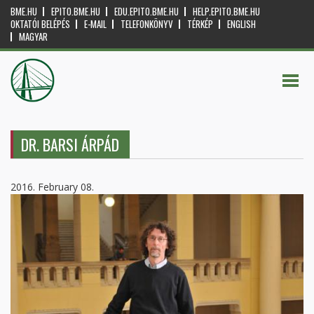
BME.HU
EPITO.BME.HU
EDU.EPITO.BME.HU
HELP.EPITO.BME.HU
OKTATÓI BELÉPÉS
E-MAIL
TELEFONKÖNYV
TÉRKÉP
ENGLISH
MAGYAR
DR. BARSI ÁRPÁD
2016. February 08.