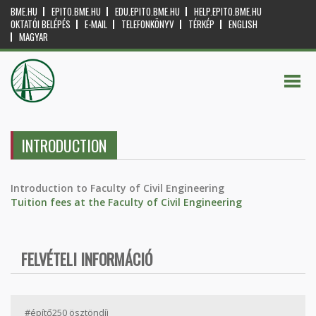
BME.HU
EPITO.BME.HU
EDU.EPITO.BME.HU
HELP.EPITO.BME.HU
OKTATÓI BELÉPÉS
E-MAIL
TELEFONKÖNYV
TÉRKÉP
ENGLISH
MAGYAR
INTRODUCTION
Introduction to Faculty of Civil Engineering
Tuition fees at the Faculty of Civil Engineering
FELVÉTELI INFORMÁCIÓ
#építő250 ösztöndíj