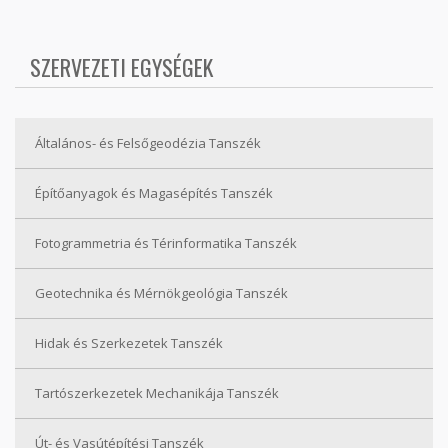
SZERVEZETI EGYSÉGEK
Általános- és Felsőgeodézia Tanszék
Építőanyagok és Magasépítés Tanszék
Fotogrammetria és Térinformatika Tanszék
Geotechnika és Mérnökgeológia Tanszék
Hidak és Szerkezetek Tanszék
Tartószerkezetek Mechanikája Tanszék
Út- és Vasútépítési Tanszék