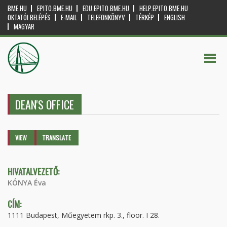
BME.HU
EPITO.BME.HU
EDU.EPITO.BME.HU
HELP.EPITO.BME.HU
OKTATÓI BELÉPÉS
E-MAIL
TELEFONKÖNYV
TÉRKÉP
ENGLISH
MAGYAR
DEAN'S OFFICE
Primary tabs
VIEW
(ACTIVE
TRANSLATE
TAB)
HIVATALVEZETŐ:
KÓNYA Éva
CÍM:
1111 Budapest, Műegyetem rkp. 3., floor. I 28.