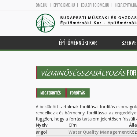
BME.HU
EPITO.BME.HU
EDU.EPITO.BME.HU
HELP.EPITO.B
BUDAPESTI MŰSZAKI ÉS GAZDA
Építőmérnöki Kar - építőmérnö
ÉPÍTŐMÉRNÖKI KAR
SZERVE
FOR
VÍZMINŐSÉGSZABÁLYOZÁS
Elsődleges fülek
MEGTEKINTÉS
FORDÍTÁS
(AKTÍV
FÜL)
A beküldött tartalmak fordításai fordítás csomago
rendelkezik és bármennyi fordítással az
engedélye
függően, hogy a forrás tartalom jelentősen frissült-e
Nyelv
Cím
Áll
angol
Water Quality Management
Köz