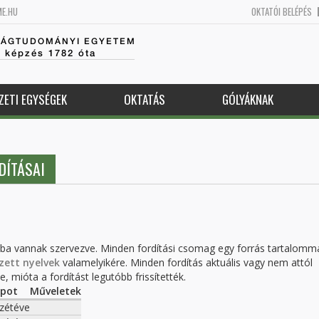
ME.HU
OKTATÓI BELÉPÉS
SÁGTUDOMÁNYI EGYETEM
k képzés 1782 óta
ZETI EGYSÉGEK
OKTATÁS
GÓLYÁKNAK
DÍTÁSAI
kba vannak szervezve. Minden fordítási csomag egy forrás tartalomm
zett nyelvek
valamelyikére. Minden fordítás aktuális vagy nem attól
, mióta a fordítást legutóbb frissítették.
apot
Műveletek
zétéve