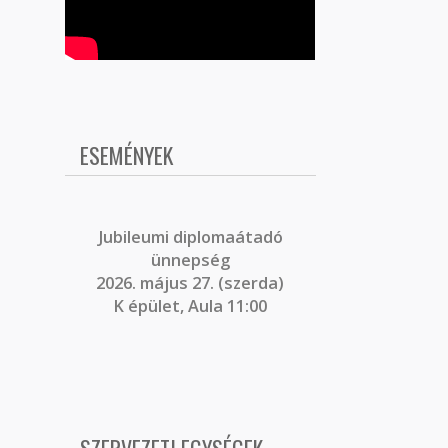
ESEMÉNYEK
J
ubileumi diplomaátadó
ünnepség
2026. május 27. (szerda)
K épület, Aula 11:00