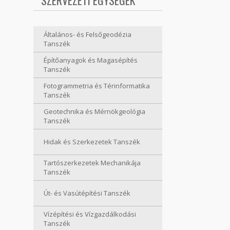
SZERVEZETI EGYSÉGEK
Általános- és Felsőgeodézia
Tanszék
Építőanyagok és Magasépítés
Tanszék
Fotogrammetria és Térinformatika
Tanszék
Geotechnika és Mérnökgeológia
Tanszék
Hidak és Szerkezetek Tanszék
Tartószerkezetek Mechanikája
Tanszék
Út- és Vasútépítési Tanszék
Vízépítési és Vízgazdálkodási
Tanszék