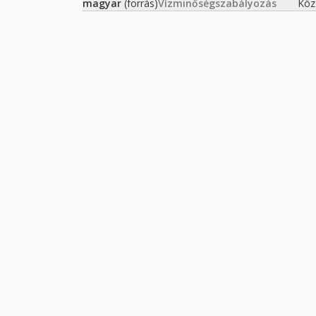
magyar
(forrás)
Vízminőségszabályozás
Köz