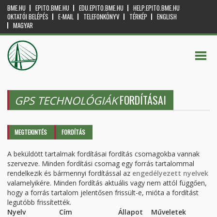
BME.HU
EPITO.BME.HU
EDU.EPITO.BME.HU
HELP.EPITO.BME.HU
OKTATÓI BELÉPÉS
E-MAIL
TELEFONKÖNYV
TÉRKÉP
ENGLISH
MAGYAR
FORDÍTÁSAI
GPS TECHNOLÓGIÁK
Elsődleges fülek
MEGTEKINTÉS
FORDÍTÁS
(AKTÍV
FÜL)
A beküldött tartalmak fordításai fordítás csomagokba vannak
szervezve. Minden fordítási csomag egy forrás tartalommal
rendelkezik és bármennyi fordítással az
engedélyezett nyelvek
valamelyikére. Minden fordítás aktuális vagy nem attól függően,
hogy a forrás tartalom jelentősen frissült-e, mióta a fordítást
legutóbb frissítették.
Nyelv
Cím
Állapot
Műveletek