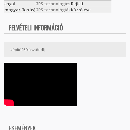
angol
GPS technologies
Rejtett
magyar
(forrás)
GPS technológiák
Közzétéve
FELVÉTELI INFORMÁCIÓ
#építő250 ösztöndíj
ESEMÉNYEK