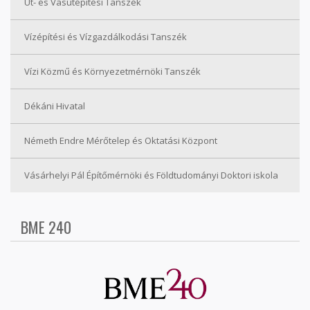
Út- és Vasútépítési Tanszék
Vízépítési és Vízgazdálkodási Tanszék
Vízi Közmű és Környezetmérnöki Tanszék
Dékáni Hivatal
Németh Endre Mérőtelep és Oktatási Központ
Vásárhelyi Pál Építőmérnöki és Földtudományi Doktori iskola
BME 240