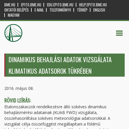
BME.HU
EPITO.BME.HU
EDU.EPITO.BME.HU
HELP.EPITO.BME.HU
OKTATÓI BELÉPÉS
E-MAIL
TELEFONKÖNYV
TÉRKÉP
ENGLISH
MAGYAR
DINAMIKUS BEHAJLÁSI ADATOK VIZSGÁLATA
KLIMATIKUS ADATSOROK TÜKRÉBEN
2016. május 08.
RÖVID LEÍRÁS:
Etalonszakaszok rendelkezésre álló sokéves dinamikus
behajlásmérési adatainak (KUAB FWD) vizsgálata,
összehasonlítása sokéves meteorológiai adatsorokkal. A
vizsgálat célja összefüggést megállapítani a földmű