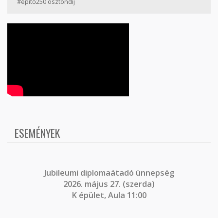
#építő250 ösztöndíj
ESEMÉNYEK
J
ubileumi diplomaátadó ünnepség
2026. május 27. (szerda)
K épület, Aula 11:00