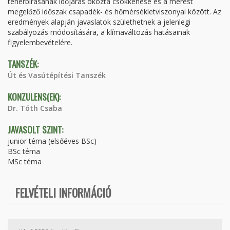
teherbírásának időjárás okozta csökkenése és a mérést
megelőző időszak csapadék- és hőmérsékletviszonyai között. Az
eredmények alapján javaslatok születhetnek a jelenlegi
szabályozás módosítására, a klímaváltozás hatásainak
figyelembevételére.
TANSZÉK:
Út és Vasútépítési Tanszék
KONZULENS(EK):
Dr. Tóth Csaba
JAVASOLT SZINT:
junior téma (elsőéves BSc)
BSc téma
MSc téma
FELVÉTELI INFORMÁCIÓ