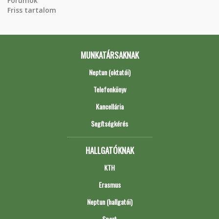
Fórumok
Friss tartalom
MUNKATÁRSAKNAK
Neptun (oktatói)
Telefonkönyv
Kancellária
Segítségkérés
HALLGATÓKNAK
KTH
Erasmus
Neptun (hallgatói)
Sport