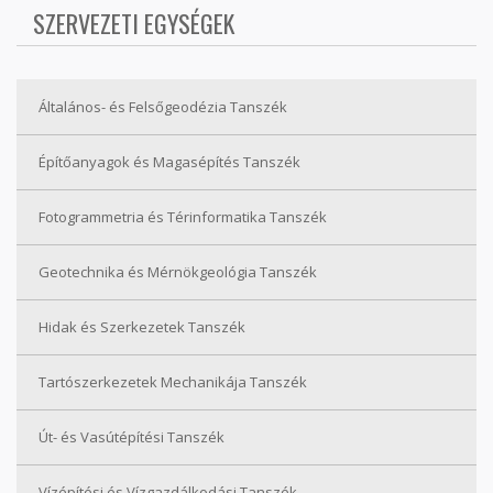
SZERVEZETI EGYSÉGEK
Általános- és Felsőgeodézia Tanszék
Építőanyagok és Magasépítés Tanszék
Fotogrammetria és Térinformatika Tanszék
Geotechnika és Mérnökgeológia Tanszék
Hidak és Szerkezetek Tanszék
Tartószerkezetek Mechanikája Tanszék
Út- és Vasútépítési Tanszék
Vízépítési és Vízgazdálkodási Tanszék