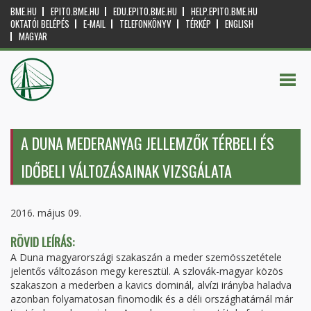
BME.HU
EPITO.BME.HU
EDU.EPITO.BME.HU
HELP.EPITO.BME.HU
OKTATÓI BELÉPÉS
E-MAIL
TELEFONKÖNYV
TÉRKÉP
ENGLISH
MAGYAR
A DUNA MEDERANYAG JELLEMZŐK TÉRBELI ÉS
IDŐBELI VÁLTOZÁSAINAK VIZSGÁLATA
2016. május 09.
RÖVID LEÍRÁS:
A Duna magyarországi szakaszán a meder szemösszetétele
jelentős változáson megy keresztül. A szlovák-magyar közös
szakaszon a mederben a kavics dominál, alvízi irányba haladva
azonban folyamatosan finomodik és a déli országhatárnál már