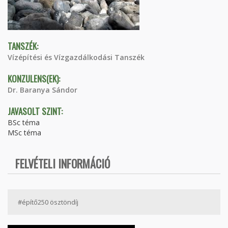
TANSZÉK:
Vízépítési és Vízgazdálkodási Tanszék
KONZULENS(EK):
Dr. Baranya Sándor
JAVASOLT SZINT:
BSc téma
MSc téma
FELVÉTELI INFORMÁCIÓ
#építő250 ösztöndíj