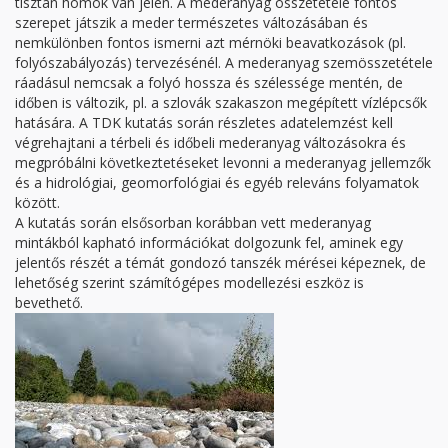
tisztán homok van jelen. A mederanyag összetétele fontos
szerepet játszik a meder természetes változásában és
nemkülönben fontos ismerni azt mérnöki beavatkozások (pl.
folyószabályozás) tervezésénél. A mederanyag szemösszetétele
ráadásul nemcsak a folyó hossza és szélessége mentén, de
időben is változik, pl. a szlovák szakaszon megépített vízlépcsők
hatására. A TDK kutatás során részletes adatelemzést kell
végrehajtani a térbeli és időbeli mederanyag változásokra és
megpróbálni következtetéseket levonni a mederanyag jellemzők
és a hidrológiai, geomorfológiai és egyéb releváns folyamatok
között.
A kutatás során elsősorban korábban vett mederanyag
mintákból kapható információkat dolgozunk fel, aminek egy
jelentős részét a témát gondozó tanszék mérései képeznek, de
lehetőség szerint számítógépes modellezési eszköz is
bevethető.