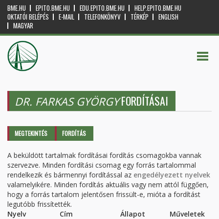
BME.HU
EPITO.BME.HU
EDU.EPITO.BME.HU
HELP.EPITO.BME.HU
OKTATÓI BELÉPÉS
E-MAIL
TELEFONKÖNYV
TÉRKÉP
ENGLISH
MAGYAR
FORDÍTÁSAI
DR. FARKAS GYÖRGY
Elsődleges fülek
MEGTEKINTÉS
FORDÍTÁS
(AKTÍV
FÜL)
A beküldött tartalmak fordításai fordítás csomagokba vannak
szervezve. Minden fordítási csomag egy forrás tartalommal
rendelkezik és bármennyi fordítással az
engedélyezett nyelvek
valamelyikére. Minden fordítás aktuális vagy nem attól függően,
hogy a forrás tartalom jelentősen frissült-e, mióta a fordítást
legutóbb frissítették.
Nyelv
Cím
Állapot
Műveletek