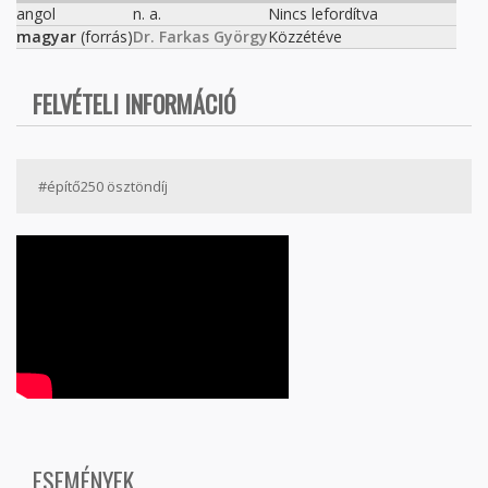
angol
n. a.
Nincs lefordítva
magyar
(forrás)
Dr. Farkas György
Közzétéve
FELVÉTELI INFORMÁCIÓ
#építő250 ösztöndíj
ESEMÉNYEK