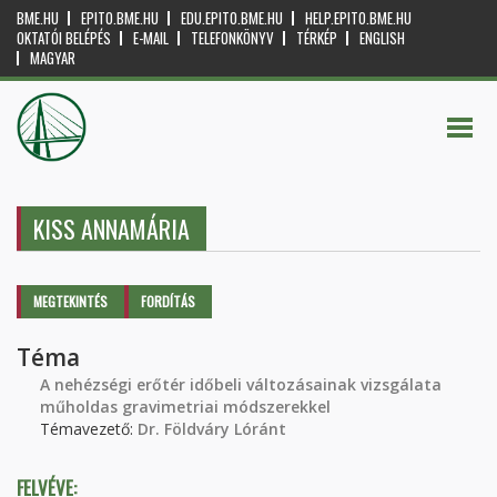
BME.HU
EPITO.BME.HU
EDU.EPITO.BME.HU
HELP.EPITO.BME.HU
OKTATÓI BELÉPÉS
E-MAIL
TELEFONKÖNYV
TÉRKÉP
ENGLISH
MAGYAR
KISS ANNAMÁRIA
Elsődleges fülek
MEGTEKINTÉS
(AKTÍV
FORDÍTÁS
FÜL)
Téma
A nehézségi erőtér időbeli változásainak vizsgálata
műholdas gravimetriai módszerekkel
Témavezető:
Dr. Földváry Lóránt
FELVÉVE: