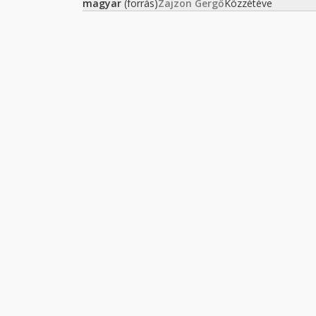
magyar
(forrás)
Zajzon Gergő
Közzétéve