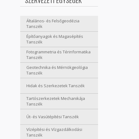
SZERVEZETI EGYSÉGEK
Általános- és Felsőgeodézia
Tanszék
Építőanyagok és Magasépítés
Tanszék
Fotogrammetria és Térinformatika
Tanszék
Geotechnika és Mérnökgeológia
Tanszék
Hidak és Szerkezetek Tanszék
Tartószerkezetek Mechanikája
Tanszék
Út- és Vasútépítési Tanszék
Vízépítési és Vízgazdálkodási
Tanszék