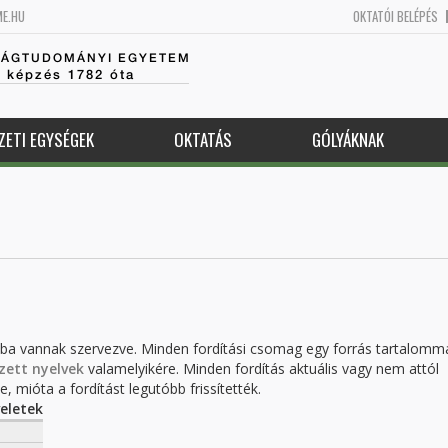
ME.HU
OKTATÓI BELÉPÉS
SÁGTUDOMÁNYI EGYETEM
k képzés 1782 óta
ZETI EGYSÉGEK
OKTATÁS
GÓLYÁKNAK
kba vannak szervezve. Minden fordítási csomag egy forrás tartalomm
zett nyelvek
valamelyikére. Minden fordítás aktuális vagy nem attól
, mióta a fordítást legutóbb frissítették.
eletek