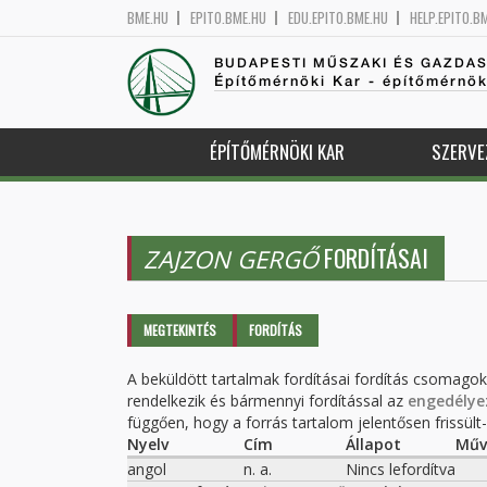
BME.HU
EPITO.BME.HU
EDU.EPITO.BME.HU
HELP.EPITO.B
BUDAPESTI MŰSZAKI ÉS GAZDA
Építőmérnöki Kar - építőmérnö
ÉPÍTŐMÉRNÖKI KAR
SZERVE
FORDÍTÁSAI
ZAJZON GERGŐ
Elsődleges fülek
MEGTEKINTÉS
FORDÍTÁS
(AKTÍV
FÜL)
A beküldött tartalmak fordításai fordítás csomago
rendelkezik és bármennyi fordítással az
engedélye
függően, hogy a forrás tartalom jelentősen frissült-e
Nyelv
Cím
Állapot
Műv
angol
n. a.
Nincs lefordítva