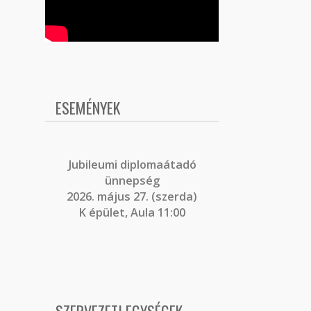
ESEMÉNYEK
J
ubileumi diplomaátadó
ünnepség
2026. május 27. (szerda)
K épület, Aula 11:00