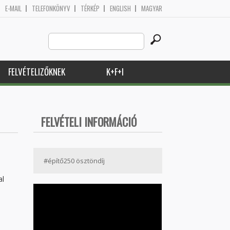
E-MAIL
TELEFONKÖNYV
TÉRKÉP
ENGLISH
MAGYAR
Search
Keresés űrlap
this
site
FELVÉTELIZŐKNEK
K+F+I
FELVÉTELI INFORMÁCIÓ
#építő250 ösztöndíj
al