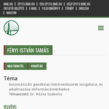
BME.HU
EPITO.BME.HU
EDU.EPITO.BME.HU
HELP.EPITO.BME.HU
OKTATÓI BELÉPÉS
E-MAIL
TELEFONKÖNYV
TÉRKÉP
ENGLISH
MAGYAR
FÉNYI ISTVÁN TAMÁS
Elsődleges fülek
MEGTEKINTÉS
(AKTÍV
FORDÍTÁS
FÜL)
Téma
Automatizált geodéziai mérőrendszerek vizsgálata, és
alkalmazása deformációmérésekre
Témavezető:
Dr. Rózsa Szabolcs
FELVÉVE: