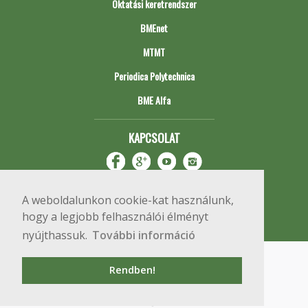
Oktatási keretrendszer
BMEnet
MTMT
Periodica Polytechnica
BME Alfa
KAPCSOLAT
A weboldalunkon cookie-kat használunk,
hogy a legjobb felhasználói élményt
nyújthassuk.
További információ
Impresszum
Copyright © 2020 BME Építőmérnöki Kar
Rendben!
1111 Budapest, Műegyetem rkp. 3.
+36 1 463 3531
webmester@emk.bme.hu