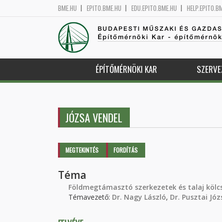
BME.HU
EPITO.BME.HU
EDU.EPITO.BME.HU
HELP.EPITO.B
BUDAPESTI MŰSZAKI ÉS GAZDA
Építőmérnöki Kar - építőmérnö
ÉPÍTŐMÉRNÖKI KAR
SZERVE
JÓZSA VENDEL
Elsődleges fülek
MEGTEKINTÉS
(AKTÍV
FORDÍTÁS
FÜL)
Téma
Földmegtámasztó szerkezetek és talaj köl
Témavezető:
Dr. Nagy László
,
Dr. Pusztai Józ