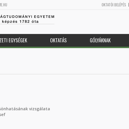
ME.HU
OKTATÓI BELÉPÉS
SÁGTUDOMÁNYI EGYETEM
k képzés 1782 óta
ZETI EGYSÉGEK
OKTATÁS
GÓLYÁKNAK
csönhatásának vizsgálata
sef