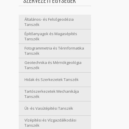
SZERVEZETI EGYSÉGEK
Általános- és Felsőgeodézia
Tanszék
Építőanyagok és Magasépítés
Tanszék
Fotogrammetria és Térinformatika
Tanszék
Geotechnika és Mérnökgeológia
Tanszék
Hidak és Szerkezetek Tanszék
Tartószerkezetek Mechanikája
Tanszék
Út- és Vasútépítési Tanszék
Vízépítési és Vízgazdálkodási
Tanszék