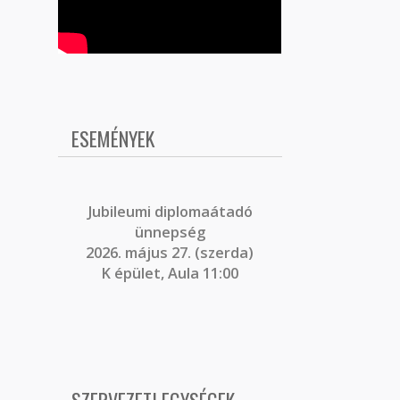
ESEMÉNYEK
J
ubileumi diplomaátadó
ünnepség
2026. május 27. (szerda)
K épület, Aula 11:00