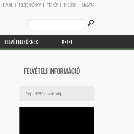
E-MAIL
TELEFONKÖNYV
TÉRKÉP
ENGLISH
MAGYAR
Search
Keresés űrlap
this
site
FELVÉTELIZŐKNEK
K+F+I
FELVÉTELI INFORMÁCIÓ
#építő250 ösztöndíj