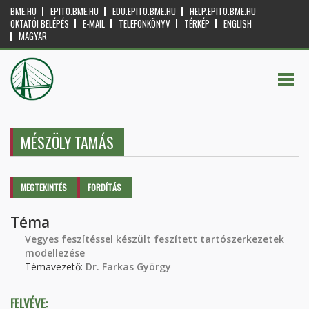
BME.HU
EPITO.BME.HU
EDU.EPITO.BME.HU
HELP.EPITO.BME.HU
OKTATÓI BELÉPÉS
E-MAIL
TELEFONKÖNYV
TÉRKÉP
ENGLISH
MAGYAR
MÉSZÖLY TAMÁS
Elsődleges fülek
MEGTEKINTÉS
(AKTÍV
FORDÍTÁS
FÜL)
Téma
Vegyes feszítéssel készült feszített tartószerkezetek
modellezése
Témavezető:
Dr. Farkas György
FELVÉVE: