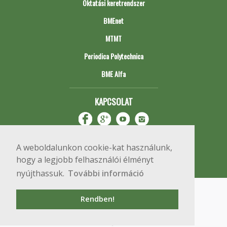
Oktatási keretrendszer
BMEnet
MTMT
Periodica Polytechnica
BME Alfa
KAPCSOLAT
A weboldalunkon cookie-kat használunk,
hogy a legjobb felhasználói élményt
nyújthassuk.
További információ
Impresszum
Copyright © 2020 BME Építőmérnöki Kar
Rendben!
1111 Budapest, Műegyetem rkp. 3.
+36 1 463 3531
webmester@emk.bme.hu