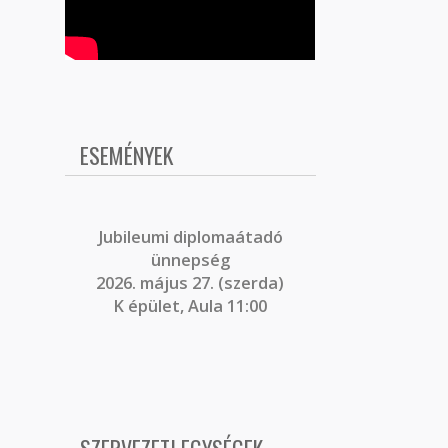
ESEMÉNYEK
J
ubileumi diplomaátadó
ünnepség
2026. május 27. (szerda)
K épület, Aula 11:00