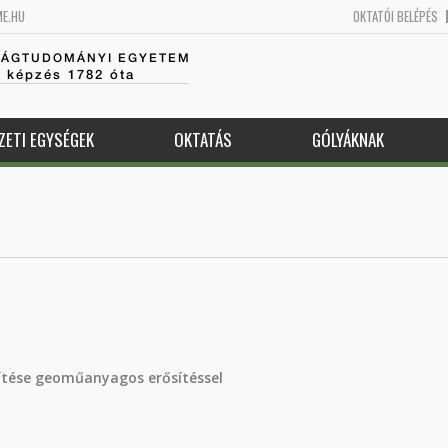
ME.HU
OKTATÓI BELÉPÉS
SÁGTUDOMÁNYI EGYETEM
k képzés 1782 óta
ZETI EGYSÉGEK
OKTATÁS
GÓLYÁKNAK
ítése geoműanyagos erősítéssel