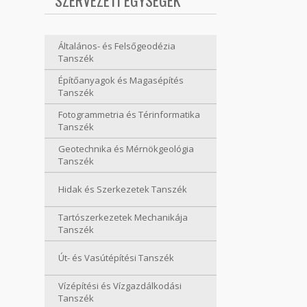
SZERVEZETI EGYSÉGEK
Általános- és Felsőgeodézia
Tanszék
Építőanyagok és Magasépítés
Tanszék
Fotogrammetria és Térinformatika
Tanszék
Geotechnika és Mérnökgeológia
Tanszék
Hidak és Szerkezetek Tanszék
Tartószerkezetek Mechanikája
Tanszék
Út- és Vasútépítési Tanszék
Vízépítési és Vízgazdálkodási
Tanszék