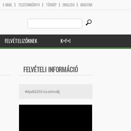
E-MAIL
TELEFONKÖNYV
TÉRKÉP
ENGLISH
MAGYAR
Search
Keresés űrlap
this
site
FELVÉTELIZŐKNEK
K+F+I
FELVÉTELI INFORMÁCIÓ
#építő250 ösztöndíj