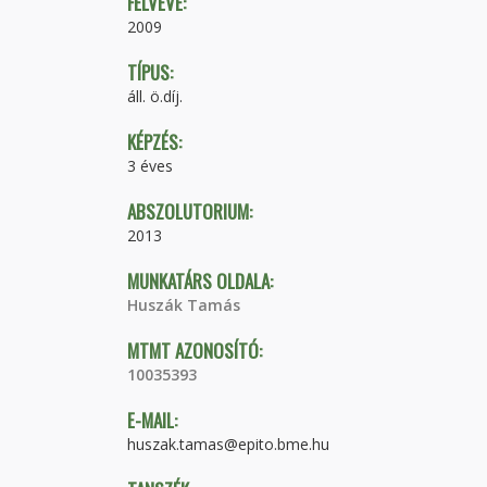
FELVÉVE:
2009
TÍPUS:
áll. ö.díj.
KÉPZÉS:
3 éves
ABSZOLUTORIUM:
2013
MUNKATÁRS OLDALA:
Huszák Tamás
MTMT AZONOSÍTÓ:
10035393
E-MAIL:
huszak.tamas@epito.bme.hu