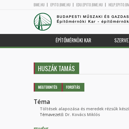
BME.HU
EPITO.BME.HU
EDU.EPITO.BME.HU
HELP.EPITO.B
BUDAPESTI MŰSZAKI ÉS GAZDA
Építőmérnöki Kar - építőmérnö
ÉPÍTŐMÉRNÖKI KAR
SZERVE
HUSZÁK TAMÁS
Elsődleges fülek
MEGTEKINTÉS
(AKTÍV
FORDÍTÁS
FÜL)
Téma
Töltések alapozása és meredek rézsűk kész
Témavezető:
Dr. Kovács Miklós