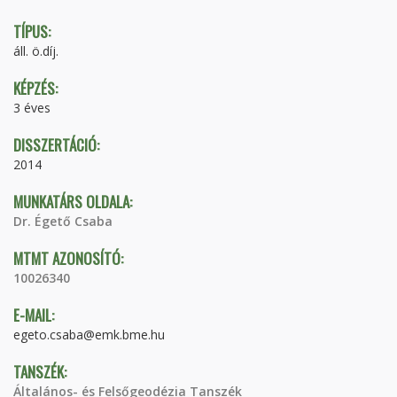
TÍPUS:
áll. ö.díj.
KÉPZÉS:
3 éves
DISSZERTÁCIÓ:
2014
MUNKATÁRS OLDALA:
Dr. Égető Csaba
MTMT AZONOSÍTÓ:
10026340
E-MAIL:
egeto.csaba@emk.bme.hu
TANSZÉK:
Általános- és Felsőgeodézia Tanszék