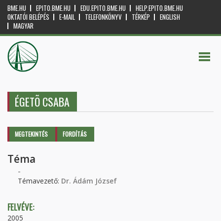
BME.HU
EPITO.BME.HU
EDU.EPITO.BME.HU
HELP.EPITO.BME.HU
OKTATÓI BELÉPÉS
E-MAIL
TELEFONKÖNYV
TÉRKÉP
ENGLISH
MAGYAR
ÉGETÕ CSABA
Elsődleges fülek
MEGTEKINTÉS
(AKTÍV
FORDÍTÁS
FÜL)
Téma
-
Témavezető:
Dr. Ádám József
FELVÉVE:
2005