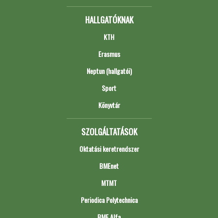
HALLGATÓKNAK
KTH
Erasmus
Neptun (hallgatói)
Sport
Könyvtár
SZOLGÁLTATÁSOK
Oktatási keretrendszer
BMEnet
MTMT
Periodica Polytechnica
BME Alfa