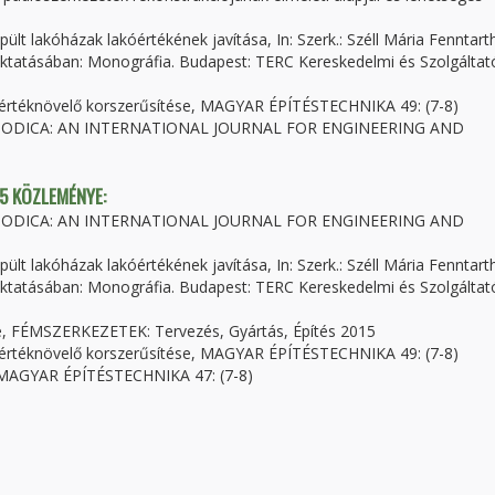
pült lakóházak lakóértékének javítása, In: Szerk.: Széll Mária Fenntart
oktatásában: Monográfia. Budapest: TERC Kereskedelmi és Szolgáltat
ek értéknövelő korszerűsítése, MAGYAR ÉPÍTÉSTECHNIKA 49: (7-8)
 PERIODICA: AN INTERNATIONAL JOURNAL FOR ENGINEERING AND
 5 KÖZLEMÉNYE:
 PERIODICA: AN INTERNATIONAL JOURNAL FOR ENGINEERING AND
pült lakóházak lakóértékének javítása, In: Szerk.: Széll Mária Fenntart
oktatásában: Monográfia. Budapest: TERC Kereskedelmi és Szolgáltat
me, FÉMSZERKEZETEK: Tervezés, Gyártás, Építés 2015
ek értéknövelő korszerűsítése, MAGYAR ÉPÍTÉSTECHNIKA 49: (7-8)
s, MAGYAR ÉPÍTÉSTECHNIKA 47: (7-8)