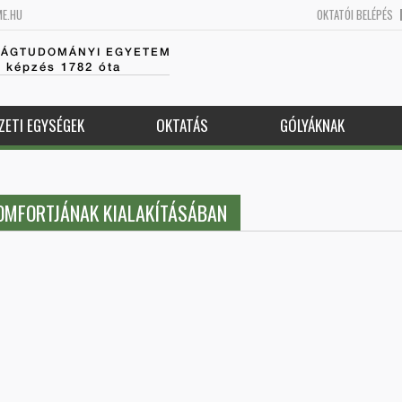
ME.HU
OKTATÓI BELÉPÉS
SÁGTUDOMÁNYI EGYETEM
k képzés 1782 óta
ZETI EGYSÉGEK
OKTATÁS
GÓLYÁKNAK
KOMFORTJÁNAK KIALAKÍTÁSÁBAN