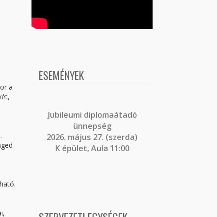
ESEMÉNYEK
or a
ét,
J
ubileumi diplomaátadó
ünnepség
.
2026. május 27. (szerda)
nged
K épület, Aula 11:00
ható.
i,