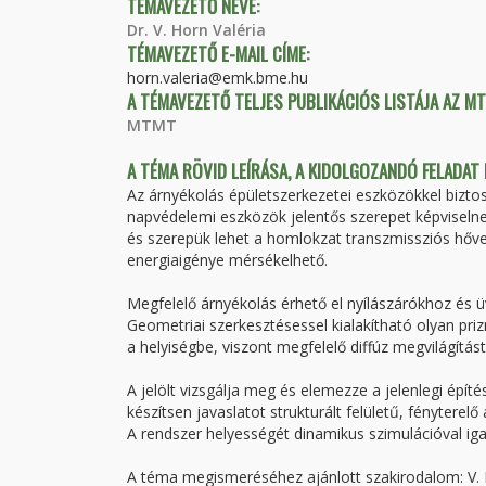
TÉMAVEZETŐ NEVE:
Dr. V. Horn Valéria
TÉMAVEZETŐ E-MAIL CÍME:
horn.valeria@emk.bme.hu
A TÉMAVEZETŐ TELJES PUBLIKÁCIÓS LISTÁJA AZ M
MTMT
A TÉMA RÖVID LEÍRÁSA, A KIDOLGOZANDÓ FELADAT
Az árnyékolás épületszerkezetei eszközökkel biztos
napvédelemi eszközök jelentős szerepet képviselne
és szerepük lehet a homlokzat transzmissziós hőv
energiaigénye mérsékelhető.
Megfelelő árnyékolás érhető el nyílászárókhoz és üv
Geometriai szerkesztésessel kialakítható olyan pri
a helyiségbe, viszont megfelelő diffúz megvilágítást
A jelölt vizsgálja meg és elemezze a jelenlegi épít
készítsen javaslatot strukturált felületű, fényter
A rendszer helyességét dinamikus szimulációval iga
A téma megismeréséhez ajánlott szakirodalom: V. 