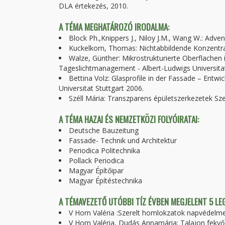
DLA értekezés, 2010.
A TÉMA MEGHATÁROZÓ IRODALMA:
Block Ph.,Knippers J., Niloy J.M., Wang W.: Adve
Kuckelkorn, Thomas: Nichtabbildende Konzentr
Walze, Günther: Mikrostrukturierte Oberflache
Tageslichtmanagement - Albert-Ludwigs Universitat
Bettina Volz: Glasprofile in der Fassade – Entw
Universitat Stuttgart 2006.
Széll Mária: Transzparens épületszerkezetek Sz
A TÉMA HAZAI ÉS NEMZETKÖZI FOLYÓIRATAI:
Deutsche Bauzeitung
Fassade- Technik und Architektur
Periodica Politechnika
Pollack Periodica
Magyar Építőipar
Magyar Építéstechnika
A TÉMAVEZETŐ UTÓBBI TÍZ ÉVBEN MEGJELENT 5 L
V Horn Valéria :Szerelt homlokzatok napvédelm
V Horn Valéria, Dudás Annamária: Talajon fekvő