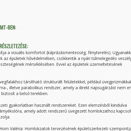
TMT-BEN:
 RÉSZLETEZÉSE:
ítja a vizuális komfortot (káprázásmentesség, fényterelés). Ugyanakk
k az épületek hővédelmében, csökkentik a nyári túlmelegedés veszély
eszteségének mérséklésében. Evvel az épületek üzemeltetésének
egfalakhoz társítható strukturált felületekkel, például üvegprizmákkal
zma-, illetve parabolikus rendszer, amely a direkt napsugárzást nem e
 biztosít a belső terekben.
észeti gyakorlatban használt rendszereket. Ezen elemzésből kiindulva
elő árnyékolóra, amely adott rendszerű üvegezett homlokzathoz kapcsol
zolja.
Horn Valéria: Homlokzatok tervezésének épületszerkezeti szempontja