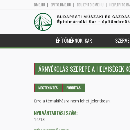
BME.HU
EPITO.BME.HU
EDU.EPITO.BME.HU
HELP.EPITO.B
BUDAPESTI MŰSZAKI ÉS GAZDA
Építőmérnöki Kar - építőmérnö
ÉPÍTŐMÉRNÖKI KAR
SZERVE
ÁRNYÉKOLÁS SZEREPE A HELYISÉGEK 
Elsődleges fülek
MEGTEKINTÉS
(AKTÍV
FORDÍTÁS
FÜL)
Erre a témakiírásra nem lehet jelentkezni.
NYILVÁNTARTÁSI SZÁM:
14/13