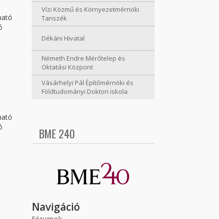
Vízi Közmű és Környezetmérnöki
ható
Tanszék
ó
Dékáni Hivatal
Németh Endre Mérőtelep és
Oktatási Központ
Vásárhelyi Pál Építőmérnöki és
Földtudományi Doktori iskola
ható
ó
BME 240
Navigáció
Fórumok