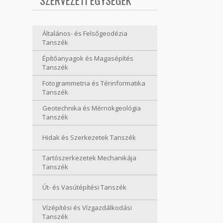
SZERVEZETI EGYSÉGEK
Általános- és Felsőgeodézia
Tanszék
Építőanyagok és Magasépítés
Tanszék
Fotogrammetria és Térinformatika
Tanszék
Geotechnika és Mérnökgeológia
Tanszék
Hidak és Szerkezetek Tanszék
Tartószerkezetek Mechanikája
Tanszék
Út- és Vasútépítési Tanszék
Vízépítési és Vízgazdálkodási
Tanszék