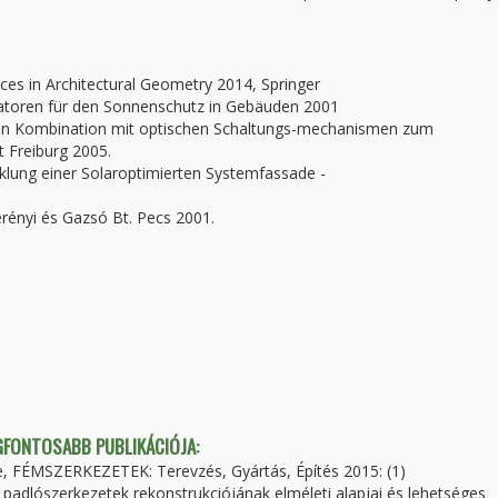
nces in Architectural Geometry 2014, Springer
atoren für den Sonnenschutz in Gebäuden 2001
n in Kombination mit optischen Schaltungs-mechanismen zum
 Freiburg 2005.
icklung einer Solaroptimierten Systemfassade -
erényi és Gazsó Bt. Pecs 2001.
EGFONTOSABB PUBLIKÁCIÓJA:
e, FÉMSZERKEZETEK: Terevzés, Gyártás, Építés 2015: (1)
 padlószerkezetek rekonstrukciójának elméleti alapjai és lehetséges