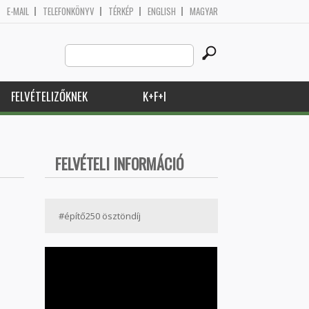
E-MAIL
TELEFONKÖNYV
TÉRKÉP
ENGLISH
MAGYAR
Search
Keresés űrlap
this
site
FELVÉTELIZŐKNEK
K+F+I
FELVÉTELI INFORMÁCIÓ
#építő250 ösztöndíj