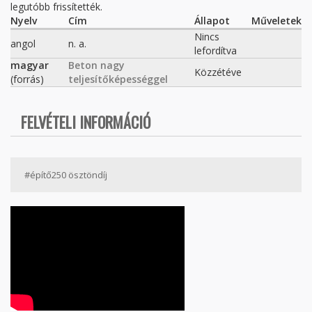
legutóbb frissítették.
Nyelv
Cím
Állapot
Műveletek
Nincs
angol
n. a.
lefordítva
magyar
Beton nagy
Közzétéve
(forrás)
teljesítőképességgel
FELVÉTELI INFORMÁCIÓ
#építő250 ösztöndíj