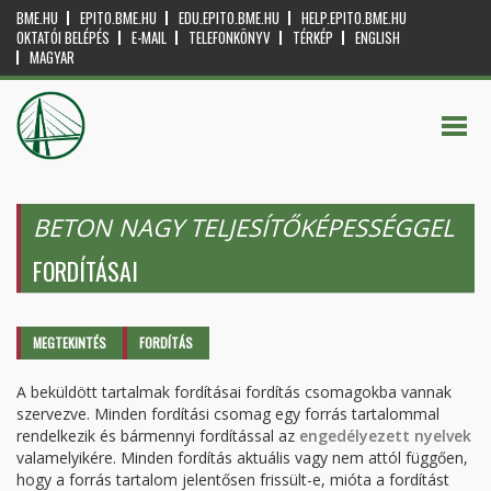
BME.HU
EPITO.BME.HU
EDU.EPITO.BME.HU
HELP.EPITO.BME.HU
OKTATÓI BELÉPÉS
E-MAIL
TELEFONKÖNYV
TÉRKÉP
ENGLISH
MAGYAR
BETON NAGY TELJESÍTŐKÉPESSÉGGEL
FORDÍTÁSAI
Elsődleges fülek
MEGTEKINTÉS
FORDÍTÁS
(AKTÍV
FÜL)
A beküldött tartalmak fordításai fordítás csomagokba vannak
szervezve. Minden fordítási csomag egy forrás tartalommal
rendelkezik és bármennyi fordítással az
engedélyezett nyelvek
valamelyikére. Minden fordítás aktuális vagy nem attól függően,
hogy a forrás tartalom jelentősen frissült-e, mióta a fordítást