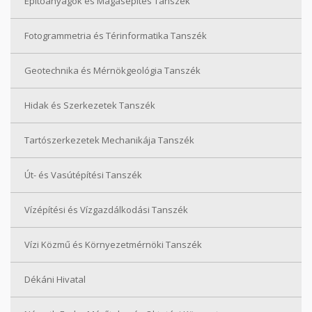
Építőanyagok és Magasépítés Tanszék
Fotogrammetria és Térinformatika Tanszék
Geotechnika és Mérnökgeológia Tanszék
Hidak és Szerkezetek Tanszék
Tartószerkezetek Mechanikája Tanszék
Út- és Vasútépítési Tanszék
Vízépítési és Vízgazdálkodási Tanszék
Vízi Közmű és Környezetmérnöki Tanszék
Dékáni Hivatal