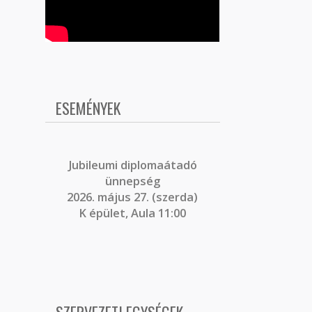
ESEMÉNYEK
J
ubileumi diplomaátadó
ünnepség
2026. május 27. (szerda)
K épület, Aula 11:00