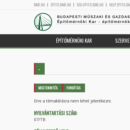
BME.HU
EPITO.BME.HU
EDU.EPITO.BME.HU
HELP.EPITO.B
BUDAPESTI MŰSZAKI ÉS GAZDA
Építőmérnöki Kar - építőmérnö
ÉPÍTŐMÉRNÖKI KAR
SZERVE
-
Elsődleges fülek
MEGTEKINTÉS
(AKTÍV
FORDÍTÁS
FÜL)
Erre a témakiírásra nem lehet jelentkezni.
NYILVÁNTARTÁSI SZÁM:
07/TB