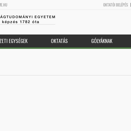
ME.HU
OKTATÓI BELÉPÉS
SÁGTUDOMÁNYI EGYETEM
k képzés 1782 óta
ZETI EGYSÉGEK
OKTATÁS
GÓLYÁKNAK