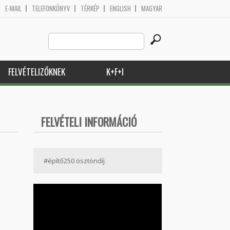
E-MAIL
TELEFONKÖNYV
TÉRKÉP
ENGLISH
MAGYAR
Search
Keresés űrlap
this
site
FELVÉTELIZŐKNEK
K+F+I
FELVÉTELI INFORMÁCIÓ
#építő250 ösztöndíj