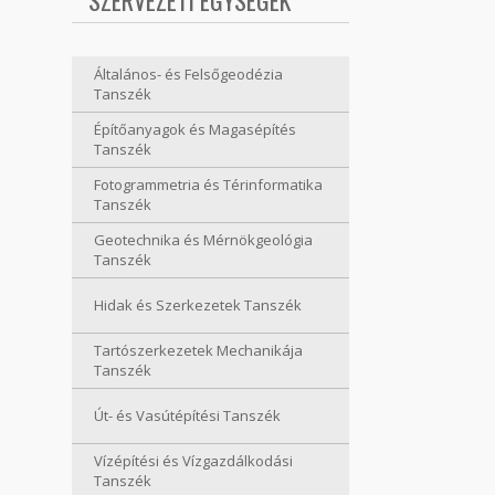
SZERVEZETI EGYSÉGEK
Általános- és Felsőgeodézia
Tanszék
Építőanyagok és Magasépítés
Tanszék
Fotogrammetria és Térinformatika
Tanszék
Geotechnika és Mérnökgeológia
Tanszék
Hidak és Szerkezetek Tanszék
Tartószerkezetek Mechanikája
Tanszék
Út- és Vasútépítési Tanszék
Vízépítési és Vízgazdálkodási
Tanszék