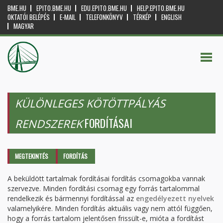
BME.HU
EPITO.BME.HU
EDU.EPITO.BME.HU
HELP.EPITO.BME.HU
OKTATÓI BELÉPÉS
E-MAIL
TELEFONKÖNYV
TÉRKÉP
ENGLISH
MAGYAR
KÜLÖNLEGES KÖTÖTTPÁLYÁS
FORDÍTÁSAI
RENDSZEREK
Elsődleges fülek
MEGTEKINTÉS
FORDÍTÁS
(AKTÍV
FÜL)
A beküldött tartalmak fordításai fordítás csomagokba vannak
szervezve. Minden fordítási csomag egy forrás tartalommal
rendelkezik és bármennyi fordítással az
engedélyezett nyelvek
valamelyikére. Minden fordítás aktuális vagy nem attól függően,
hogy a forrás tartalom jelentősen frissült-e, mióta a fordítást