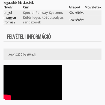
legutóbb frissítették.
Nyelv
Cím
Állapot
Műveletek
angol
Special Railway Systems
Közzétéve
magyar
Különleges kötöttpályás
Közzétéve
(forrás)
rendszerek
FELVÉTELI INFORMÁCIÓ
#építő250 ösztöndíj