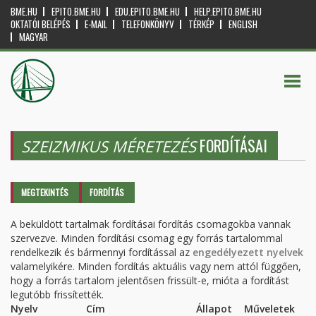
BME.HU
EPITO.BME.HU
EDU.EPITO.BME.HU
HELP.EPITO.BME.HU
OKTATÓI BELÉPÉS
E-MAIL
TELEFONKÖNYV
TÉRKÉP
ENGLISH
MAGYAR
FORDÍTÁSAI
SZEIZMIKUS MÉRETEZÉS
Elsődleges fülek
MEGTEKINTÉS
FORDÍTÁS
(AKTÍV
FÜL)
A beküldött tartalmak fordításai fordítás csomagokba vannak
szervezve. Minden fordítási csomag egy forrás tartalommal
rendelkezik és bármennyi fordítással az
engedélyezett nyelvek
valamelyikére. Minden fordítás aktuális vagy nem attól függően,
hogy a forrás tartalom jelentősen frissült-e, mióta a fordítást
legutóbb frissítették.
Nyelv
Cím
Állapot
Műveletek