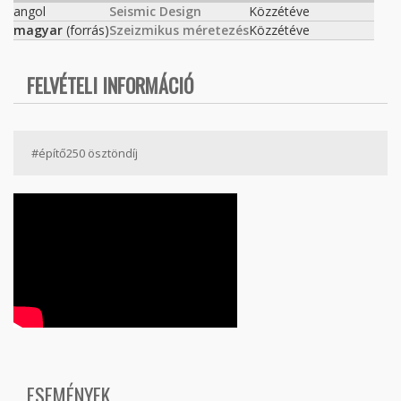
angol
Seismic Design
Közzétéve
magyar
(forrás)
Szeizmikus méretezés
Közzétéve
FELVÉTELI INFORMÁCIÓ
#építő250 ösztöndíj
ESEMÉNYEK