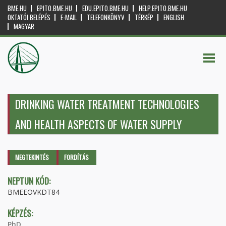
BME.HU
EPITO.BME.HU
EDU.EPITO.BME.HU
HELP.EPITO.BME.HU
OKTATÓI BELÉPÉS
E-MAIL
TELEFONKÖNYV
TÉRKÉP
ENGLISH
MAGYAR
DRINKING WATER TREATMENT TECHNOLOGIES
AND HEALTH ASPECTS OF WATER SUPPLY
Elsődleges fülek
MEGTEKINTÉS
(AKTÍV
FORDÍTÁS
FÜL)
NEPTUN KÓD:
BMEEOVKDT84
KÉPZÉS:
PhD