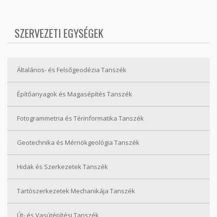
SZERVEZETI EGYSÉGEK
Általános- és Felsőgeodézia Tanszék
Építőanyagok és Magasépítés Tanszék
Fotogrammetria és Térinformatika Tanszék
Geotechnika és Mérnökgeológia Tanszék
Hidak és Szerkezetek Tanszék
Tartószerkezetek Mechanikája Tanszék
Út- és Vasútépítési Tanszék