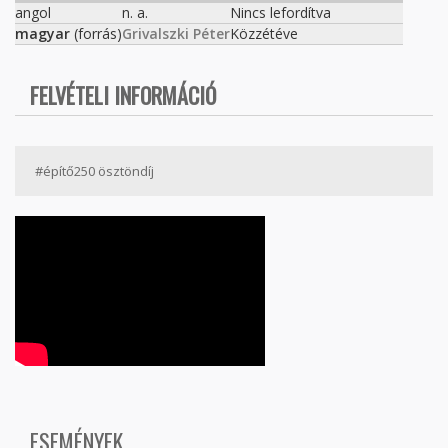
angol
n. a.
Nincs lefordítva
magyar
(forrás)
Grivalszki Péter
Közzétéve
FELVÉTELI INFORMÁCIÓ
#építő250 ösztöndíj
ESEMÉNYEK