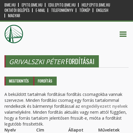
BME.HU
EPITO.BME.HU
EDU.EPITO.BME.HU
HELP.EPITO.BME.HU
OKTATÓI BELÉPÉS
E-MAIL
TELEFONKÖNYV
TÉRKÉP
ENGLISH
MAGYAR
FORDÍTÁSAI
GRIVALSZKI PÉTER
Elsődleges fülek
MEGTEKINTÉS
FORDÍTÁS
(AKTÍV
FÜL)
A beküldött tartalmak fordításai fordítás csomagokba vannak
szervezve. Minden fordítási csomag egy forrás tartalommal
rendelkezik és bármennyi fordítással az
engedélyezett nyelvek
valamelyikére. Minden fordítás aktuális vagy nem attól függően,
hogy a forrás tartalom jelentősen frissült-e, mióta a fordítást
legutóbb frissítették.
Nyelv
Cím
Állapot
Műveletek