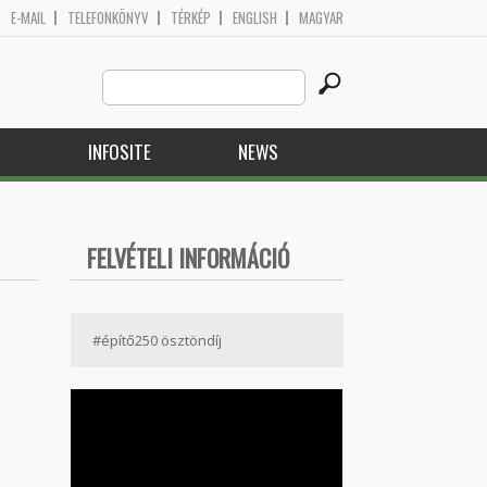
E-MAIL
TELEFONKÖNYV
TÉRKÉP
ENGLISH
MAGYAR
Search
Search form
this
site
H
INFOSITE
NEWS
FELVÉTELI INFORMÁCIÓ
#építő250 ösztöndíj