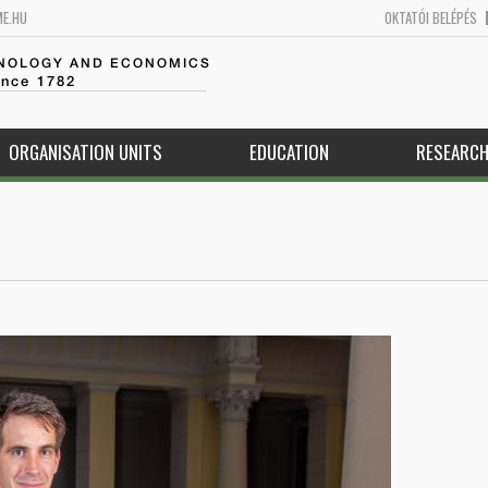
ME.HU
OKTATÓI BELÉPÉS
HNOLOGY AND ECONOMICS
ince 1782
ORGANISATION UNITS
EDUCATION
RESEARC