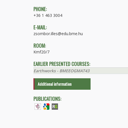
PHONE:
+36 1 463 3004
E-MAIL:
zsombor.illes@edu.bme.hu
ROOM:
Kmf20/7
EARLIER PRESENTED COURSES:
Earthworks - BMEEOGMAT43
Additional information
PUBLICATIONS: