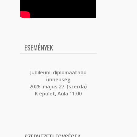
ESEMÉNYEK
J
ubileumi diplomaátadó
ünnepség
2026. május 27. (szerda)
K épület, Aula 11:00