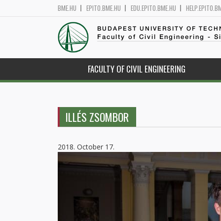
BME.HU
EPITO.BME.HU
EDU.EPITO.BME.HU
HELP.EPITO.B
BUDAPEST UNIVERSITY OF TEC
Faculty of Civil Engineering - S
FACULTY OF CIVIL ENGINEERING
ILLÉS ZSOMBOR
2018. October 17.