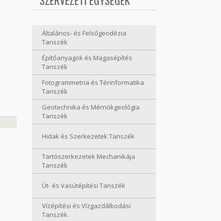
SZERVEZETI EGYSÉGEK
Általános- és Felsőgeodézia
Tanszék
Építőanyagok és Magasépítés
Tanszék
Fotogrammetria és Térinformatika
Tanszék
Geotechnika és Mérnökgeológia
Tanszék
Hidak és Szerkezetek Tanszék
Tartószerkezetek Mechanikája
Tanszék
Út- és Vasútépítési Tanszék
Vízépítési és Vízgazdálkodási
Tanszék