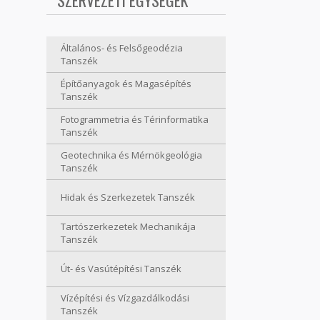
SZERVEZETI EGYSÉGEK
Általános- és Felsőgeodézia
Tanszék
Építőanyagok és Magasépítés
Tanszék
Fotogrammetria és Térinformatika
Tanszék
Geotechnika és Mérnökgeológia
Tanszék
Hidak és Szerkezetek Tanszék
Tartószerkezetek Mechanikája
Tanszék
Út- és Vasútépítési Tanszék
Vízépítési és Vízgazdálkodási
Tanszék