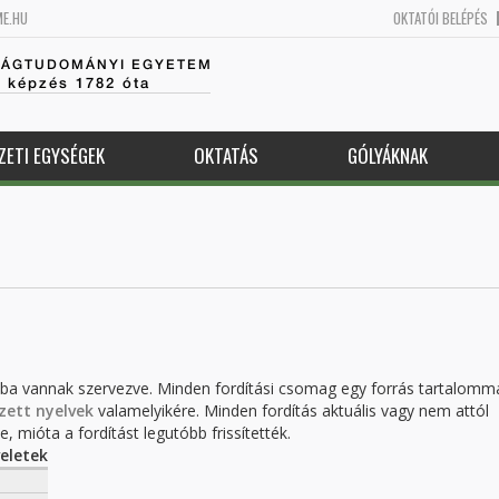
ME.HU
OKTATÓI BELÉPÉS
SÁGTUDOMÁNYI EGYETEM
k képzés 1782 óta
ZETI EGYSÉGEK
OKTATÁS
GÓLYÁKNAK
kba vannak szervezve. Minden fordítási csomag egy forrás tartalomm
zett nyelvek
valamelyikére. Minden fordítás aktuális vagy nem attól
, mióta a fordítást legutóbb frissítették.
eletek