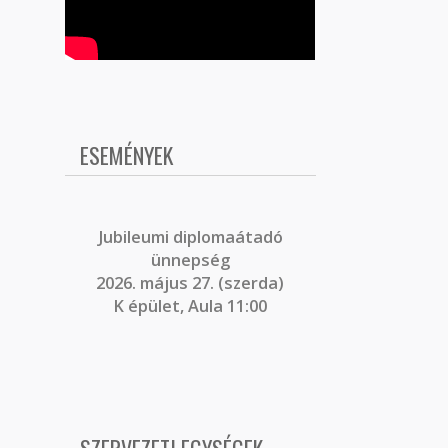
ESEMÉNYEK
J
ubileumi diplomaátadó
ünnepség
2026. május 27. (szerda)
K épület, Aula 11:00