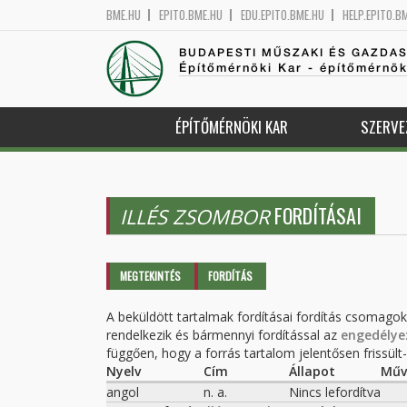
BME.HU
EPITO.BME.HU
EDU.EPITO.BME.HU
HELP.EPITO.B
BUDAPESTI MŰSZAKI ÉS GAZDA
Építőmérnöki Kar - építőmérnö
ÉPÍTŐMÉRNÖKI KAR
SZERVE
FORDÍTÁSAI
ILLÉS ZSOMBOR
Elsődleges fülek
MEGTEKINTÉS
FORDÍTÁS
(AKTÍV
FÜL)
A beküldött tartalmak fordításai fordítás csomago
rendelkezik és bármennyi fordítással az
engedélye
függően, hogy a forrás tartalom jelentősen frissült-e
Nyelv
Cím
Állapot
Műv
angol
n. a.
Nincs lefordítva