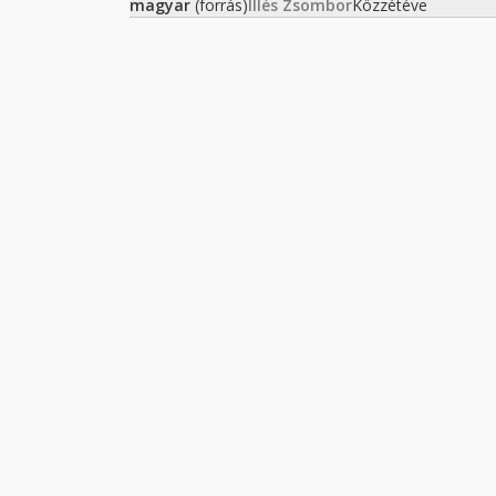
magyar
(forrás)
Illés Zsombor
Közzétéve