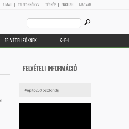
E-MAIL
TELEFONKÖNYV
TÉRKÉP
ENGLISH
MAGYAR
Search
Keresés űrlap
this
site
FELVÉTELIZŐKNEK
K+F+I
FELVÉTELI INFORMÁCIÓ
#építő250 ösztöndíj
al