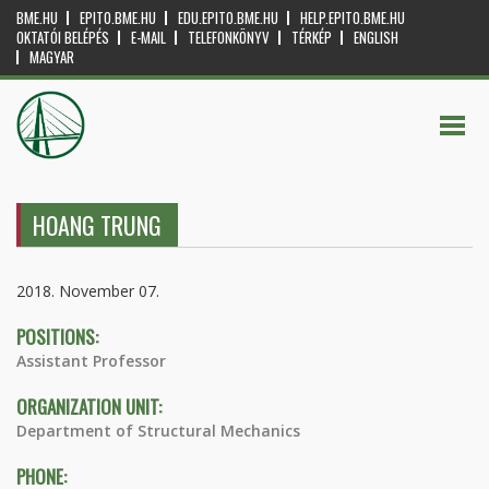
BME.HU
EPITO.BME.HU
EDU.EPITO.BME.HU
HELP.EPITO.BME.HU
OKTATÓI BELÉPÉS
E-MAIL
TELEFONKÖNYV
TÉRKÉP
ENGLISH
MAGYAR
HOANG TRUNG
2018. November 07.
POSITIONS:
Assistant Professor
ORGANIZATION UNIT:
Department of Structural Mechanics
PHONE: