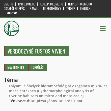
BME.HU
EPITO.BME.HU
EDU.EPITO.BME.HU
HELP.EPITO.BME.HU
OKTATÓI BELÉPÉS
E-MAIL
TELEFONKÖNYV
TÉRKÉP
ENGLISH
MAGYAR
VERBŐCZYNÉ FÜSTÖS VIVIEN
Elsődleges fülek
MEGTEKINTÉS
(AKTÍV
FORDÍTÁS
FÜL)
Téma
Folyami élőhelyek hidromorfológiai vizsgálata mikro- és
mezoléptékben (Hydromorphological analysis of
riverine habitats on micro and meso-scale)
Témavezető:
Dr. Józsa János
,
Dr. Erős Tibor