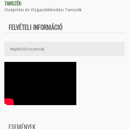
TANSZÉK:
Vízépítési és Vízgazdálkodási Tanszék
FELVÉTELI INFORMÁCIÓ
#építő250 ösztöndíj
ESEMÉNYEK