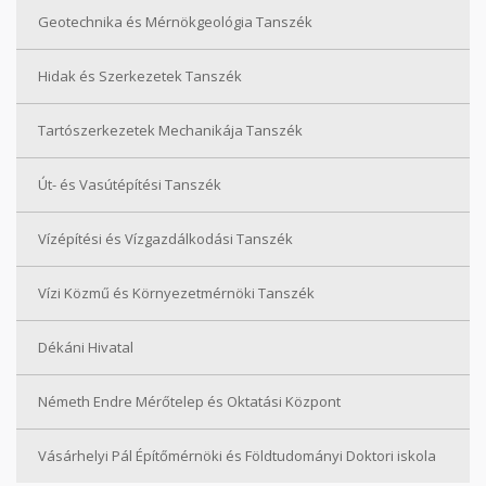
Geotechnika és Mérnökgeológia Tanszék
Hidak és Szerkezetek Tanszék
Tartószerkezetek Mechanikája Tanszék
Út- és Vasútépítési Tanszék
Vízépítési és Vízgazdálkodási Tanszék
Vízi Közmű és Környezetmérnöki Tanszék
Dékáni Hivatal
Németh Endre Mérőtelep és Oktatási Központ
Vásárhelyi Pál Építőmérnöki és Földtudományi Doktori iskola