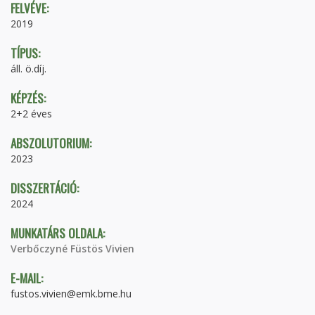
FELVÉVE:
2019
TÍPUS:
áll. ö.díj.
KÉPZÉS:
2+2 éves
ABSZOLUTORIUM:
2023
DISSZERTÁCIÓ:
2024
MUNKATÁRS OLDALA:
Verbőczyné Füstös Vivien
E-MAIL:
fustos.vivien@emk.bme.hu