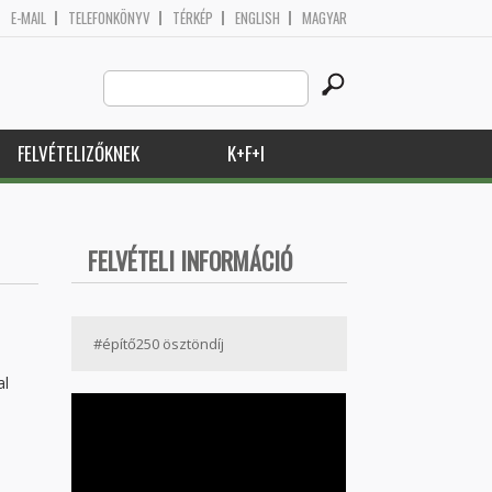
E-MAIL
TELEFONKÖNYV
TÉRKÉP
ENGLISH
MAGYAR
Search
Keresés űrlap
this
site
FELVÉTELIZŐKNEK
K+F+I
FELVÉTELI INFORMÁCIÓ
#építő250 ösztöndíj
al