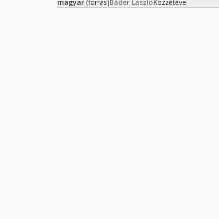
magyar
(forrás)
Báder László
Közzétéve