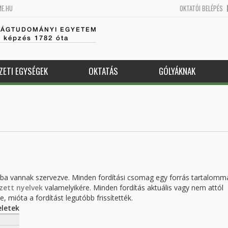
ME.HU
OKTATÓI BELÉPÉS
SÁGTUDOMÁNYI EGYETEM
k képzés 1782 óta
ZETI EGYSÉGEK
OKTATÁS
GÓLYÁKNAK
kba vannak szervezve. Minden fordítási csomag egy forrás tartalomm
zett nyelvek
valamelyikére. Minden fordítás aktuális vagy nem attól
, mióta a fordítást legutóbb frissítették.
letek