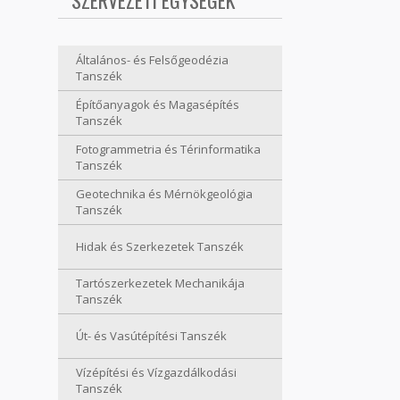
SZERVEZETI EGYSÉGEK
Általános- és Felsőgeodézia
Tanszék
Építőanyagok és Magasépítés
Tanszék
Fotogrammetria és Térinformatika
Tanszék
Geotechnika és Mérnökgeológia
Tanszék
Hidak és Szerkezetek Tanszék
Tartószerkezetek Mechanikája
Tanszék
Út- és Vasútépítési Tanszék
Vízépítési és Vízgazdálkodási
Tanszék