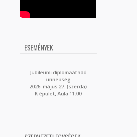
ESEMÉNYEK
J
ubileumi diplomaátadó
ünnepség
2026. május 27. (szerda)
K épület, Aula 11:00