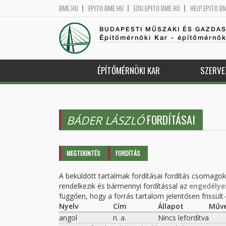
BME.HU
EPITO.BME.HU
EDU.EPITO.BME.HU
HELP.EPITO.B
BUDAPESTI MŰSZAKI ÉS GAZDA
Építőmérnöki Kar - építőmérnö
ÉPÍTŐMÉRNÖKI KAR
SZERVE
FORDÍTÁSAI
BÁDER LÁSZLÓ
Elsődleges fülek
MEGTEKINTÉS
FORDÍTÁS
(AKTÍV
FÜL)
A beküldött tartalmak fordításai fordítás csomago
rendelkezik és bármennyi fordítással az
engedélye
függően, hogy a forrás tartalom jelentősen frissült-e
Nyelv
Cím
Állapot
Műve
angol
n. a.
Nincs lefordítva